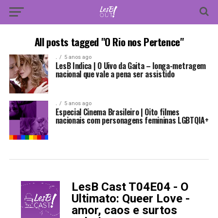
All posts tagged "O Rio nos Pertence"
.
5 anos ago
LesB Indica | O Uivo da Gaita – longa-metragem
nacional que vale a pena ser assistido
.
5 anos ago
Especial Cinema Brasileiro | Oito filmes
nacionais com personagens femininas LGBTQIA+
LesB Cast T04E04 - O
-
Ultimato: Queer Love -
amor, caos e surtos