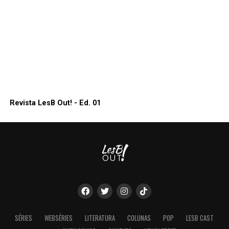
Revista LesB Out! - Ed. 01
SÉRIES
WEBSÉRIES
LITERATURA
COLUNAS
POP
LESB CAST