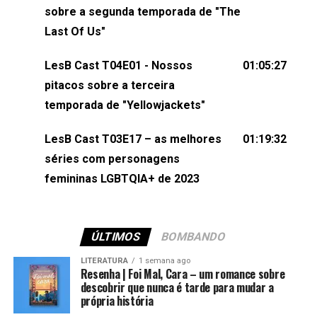
esqueça de visitar nosso site e também redes
sobre a segunda temporada de "The
sociais:Twitter: ⁠⁠⁠⁠@lesbout_br⁠⁠⁠⁠ Instagram: ⁠⁠⁠⁠@lesbout_br⁠⁠⁠⁠ TikTo
Last Of Us"
do LesB Cast:Apresentação de Karolen Passos
(⁠⁠⁠⁠⁠⁠@KarolenPassos⁠⁠⁠⁠⁠⁠)Participação de Bruna Fentanes
LesB Cast T04E01 - Nossos
01:05:27
(⁠⁠⁠⁠@brunarfentanes⁠⁠⁠⁠) e Pollyelly FlorêncioEdição de
pitacos sobre a terceira
Naiady Machado
temporada de "Yellowjackets"
LesB Cast T03E17 – as melhores
01:19:32
séries com personagens
femininas LGBTQIA+ de 2023
ÚLTIMOS
BOMBANDO
LITERATURA
1 semana ago
Resenha | Foi Mal, Cara – um romance sobre
descobrir que nunca é tarde para mudar a
própria história