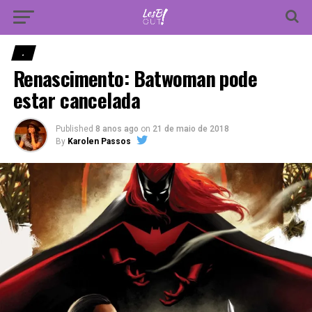
Vá para versão mobile
.
Renascimento: Batwoman pode
estar cancelada
Published
8 anos ago
on
21 de maio de 2018
By
Karolen Passos