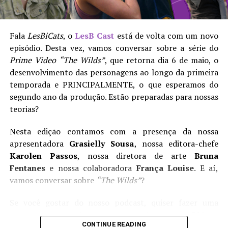
chegada dela tudo emergisse.
Soa familiar para vocês?
Fala
LesBiCats
, o
LesB Cast
está de volta com um novo
episódio. Desta vez, vamos conversar sobre a série do
LesB Cast | Temporada 2 Episódio 02 – The Wilds e
Prime Video
“The Wilds”
, que retorna dia 6 de maio, o
teorias para a segunda temporada
desenvolvimento das personagens ao longo da primeira
temporada e PRINCIPALMENTE, o que esperamos do
A diretora e roteirista
Anna Elizabeth James
tem a
segundo ano da produção. Estão preparadas para nossas
mão leve para a condução das cenas. Talvez ela tema
teorias?
que suas simbologias não sejam claras o bastante, ou
duvide da capacidade de compreensão do espectador. De
Nesta edição contamos com a presença da nossa
qualquer modo, ressalta suas intenções ao limite do
apresentadora
Grasielly Sousa
, nossa editora-chefe
absurdo: o erotismo entre as duas mulheres se confirma
Karolen Passos
, nossa diretora de arte
Bruna
por uma sucessão vertiginosa de fusões, sobreposições,
Fentanes
e nossa colaboradora
França Louise
. E aí,
câmeras lentas e imagens deslizando por todos os lados,
vamos conversar sobre
“The Wilds”
?
sem saber onde parar.
Se você gostar do nosso podcast, quiser fazer uma
A escritora bebe uísque e fuma charutos o dia inteiro (é
pergunta ou sugerir uma pauta, envie-nos uma DM em
preciso colocar um objeto fálico na boca, claro),
CONTINUE READING
nossas redes sociais ou um e-mail para