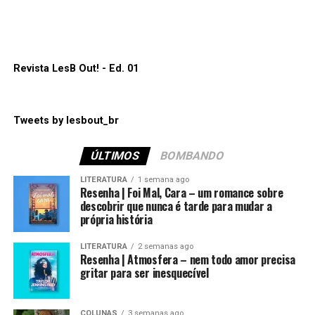
Lembrando que nosso podcast pode ser escutado nas
caminho pela frente nessa indústria.
principais plataformas como:
Spotify
,
Apple Podcasts
,
Amazon Music
e
Google Podcasts
.
ANNE+: O Filme e o relacionamento de Anne e Sara
em uma nova fase
Espero que gostem. Até a próxima!
Revista LesB Out! - Ed. 01
“Por trás da inocência”
está disponível para assistir
na
Netflix
.
Tweets by lesbout_br
Compartilhe isso:
ÚLTIMOS
BOMBANDO
Mais
LITERATURA
1 semana ago
Compartilhe isso:
Resenha | Foi Mal, Cara – um romance sobre
descobrir que nunca é tarde para mudar a
Mais
própria história
Curtir isso:
LITERATURA
2 semanas ago
Resenha | Atmosfera – nem todo amor precisa
Curtir isso:
gritar para ser inesquecível
COLUNAS
3 semanas ago