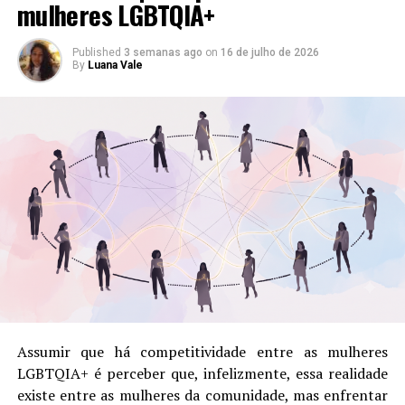
mulheres LGBTQIA+
Arrowverse
LGBTQIA+
10 de agosto de 2019
18 de maio de 2022
Em "."
Em "HQs"
Published
3 semanas ago
on
16 de julho de 2026
By
Luana Vale
Oito séries
canceladas/finalizadas em
2022 com personagens
sáficas
8 de junho de 2022
Em "Matérias"
RELATED TOPICS:
AMAZON
BATMAN
BATWOMAN
DC COMICS
DC COMICS BOMBSHELLS
MARGUERITE BENNETT
OS NOVOS 52
PANINI
RENASCIMENTO
UP NEXT
Wanuri Kahiu assina com a produtora The Gotham Group
DON'T MISS
Assumir que há competitividade entre as mulheres
Editorial | Bem-vindos ao LesB Out!
LGBTQIA+ é perceber que, infelizmente, essa realidade
existe entre as mulheres da comunidade, mas enfrentar