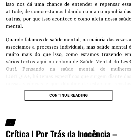
isso nos dá uma chance de entender e repensar essa
Karolen Passos
atitude, de como estamos lidando com a companhia das
outras, por que isso acontece e como afeta nossa saúde
mental.
Karolen Passos é a co-criadora do LesB Out!. Jornalista,
marketeira, mestranda sofredora e crítica há mais de dez
Quando falamos de saúde mental, na maioria das vezes a
anos, ela já escreveu para diversos sites. Fã de séries desde
associamos a processos individuais, mas saúde mental é
Gilmore Girls, a carioca têm mais de 50 títulos interminados na
grade atual de séries e uma coleção crescente de quadrinhos
muito mais do que isso, como estamos trazendo em
(será se já leu tudo?). Hoje mora na Bahia e é mãe de três
vários textos aqui na coluna de Saúde Mental do LesB
gatos: Bruce Wayne, o BAT-CAT, Alex Karev, o hiperativo e
Out!. Pensando na saúde mental de mulheres
Meredith Grey, a antissocial.
LGBTQIA+, há temas específicos que surgem diante das
nossas vivências e que dificilmente estão em revistas
científicas ou são temas de estudos feitos na área
CONTINUE READING
acadêmica, mas que estão sendo discutidos e percebidos
por quem vive essa realidade.
LesB Saúde | Prevenção de ISTs para mulheres
.
Crítica | Por Trás da Inocência –
Quem nunca frequentou um espaço (o famoso rolê) em