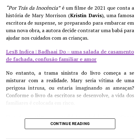
“Por Trás da Inocência”
é um filme de 2021 que conta a
LesB Saúde | A solidão de mulheres sáficas
história de Mary Morrison (
Kristin Davis
), uma famosa
escritora de suspense, se preparando para embarcar em
Consequentemente, isso deixa explícito o quanto essa
uma nova obra, a autora decide contratar uma babá para
competitividade é um empecilho para o fortalecimento
ajudar nos cuidados com as crianças.
de nós, mulheres LGBTQIA+, tanto de forma coletiva
quanto individual. Temos o direito de sentir afeto e
LesB Indica | Badhaai Do – uma salada de casamento
acolhimento umas com as outras e, enquanto grupo,
de fachada, confusão familiar e amor
politicamente falando. Afastar-nos desse lugar de afeto
que merecemos reforça as ações estereotipadas que nos
No entanto, a trama sinistra do livro começa a se
agridem. Desse modo, é importante reforçar a
misturar com a realidade. Mary seria vítima de uma
importância de não reproduzir essas atitudes que
perigosa intrusa, ou estaria imaginando as ameaças?
influenciam nossa saúde mental, para, assim, gerar
Conforme o livro da escritora se desenvolve, a vida dos
acolhimento de todas as formas enquanto comunidade.
familiares é colocada em risco.
Quando assistimos a candidata a babá Grace (
Greer
Grammer
) entrar pela porta, ela faz uma cara de
CONTINUE READING
psicopata à câmera. Clássico. E em uma de suas
Compartilhe isso:
primeiras frases, a garota comportada até demais