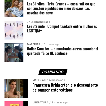
LesB Indica | Três Graças – casal sáfico que
conquistou o público no meio do caos das
novelas das nove
.
3 semanas ago
LesB Saúde | Competitividade entre mulheres
LGBTQIA+
MATÉRIAS
6 meses ago
Roller Coaster – a montanha-russa emocional
que toda fã de GL conhece
BOMBANDO
MATÉRIAS
6 meses ago
Francesca Bridgerton e o desconforto
de romper estereótipos
LITERATURA
9 meses ago