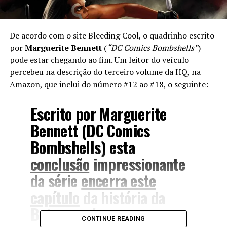
De acordo com o site Bleeding Cool, o quadrinho escrito
por
Marguerite Bennett
(
“DC Comics Bombshells”
)
pode estar chegando ao fim. Um leitor do veículo
percebeu na descrição do terceiro volume da HQ, na
Amazon, que inclui do número #12 ao #18, o seguinte:
Escrito por Marguerite
Bennett (DC Comics
Bombshells) esta
conclusão
impressionante
da série
encerra este
capítulo
da história da
Batwoman!
CONTINUE READING