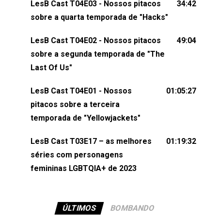
LesB Cast T04E03 - Nossos pitacos
34:42
comentários, perguntas ou qualquer outra coisa,
sobre a quarta temporada de "Hacks"
nos envie uma mensagem pelas redes sociais ou
um e-mail para podcast@lesbout.com.br. E não
LesB Cast T04E02 - Nossos pitacos
49:04
esqueça de visitar nosso site e também redes
sobre a segunda temporada de "The
sociais:Twitter: ⁠⁠⁠⁠@lesbout_br⁠⁠⁠⁠ Instagram: ⁠⁠⁠⁠@lesbout_br⁠⁠⁠⁠ TikTo
Last Of Us"
do LesB Cast:Apresentação de Karolen Passos
(⁠⁠⁠⁠⁠⁠@KarolenPassos⁠⁠⁠⁠⁠⁠)Participação de Bruna Fentanes
LesB Cast T04E01 - Nossos
01:05:27
(⁠⁠⁠⁠@brunarfentanes⁠⁠⁠⁠) e Pollyelly FlorêncioEdição de
pitacos sobre a terceira
Naiady Machado
temporada de "Yellowjackets"
LesB Cast T03E17 – as melhores
01:19:32
séries com personagens
femininas LGBTQIA+ de 2023
ÚLTIMOS
BOMBANDO