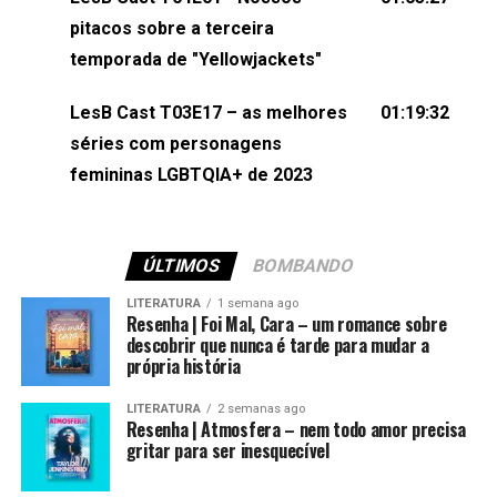
(⁠⁠⁠⁠@brunarfentanes⁠⁠⁠⁠) e Pollyelly FlorêncioEdição de
pitacos sobre a terceira
Naiady Machado
temporada de "Yellowjackets"
LesB Cast T03E17 – as melhores
01:19:32
séries com personagens
femininas LGBTQIA+ de 2023
ÚLTIMOS
BOMBANDO
LITERATURA
1 semana ago
Resenha | Foi Mal, Cara – um romance sobre
descobrir que nunca é tarde para mudar a
própria história
LITERATURA
2 semanas ago
Resenha | Atmosfera – nem todo amor precisa
gritar para ser inesquecível