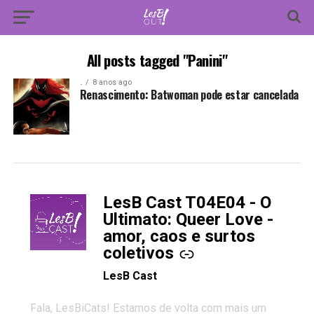
All posts tagged "Panini"
.
8 anos ago
Renascimento: Batwoman pode estar cancelada
LesB Cast T04E04 - O
-
Ultimato: Queer Love -
amor, caos e surtos
coletivos
LesB Cast
Fala, LesBiCats! Estamos de volta com mais um