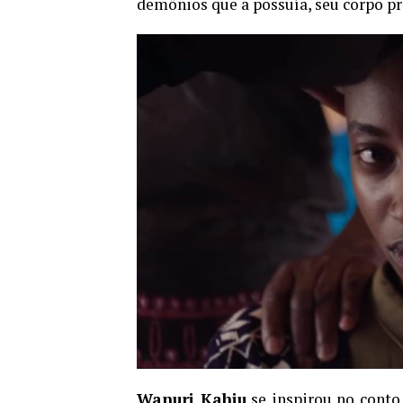
demônios que a possuía, seu corpo p
Wanuri Kahiu
se inspirou no cont