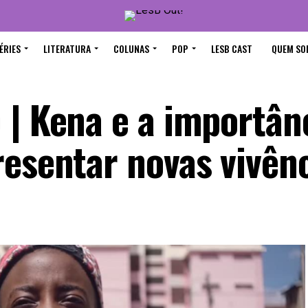
ÉRIES
LITERATURA
COLUNAS
POP
LESB CAST
QUEM SO
 | Kena e a importân
resentar novas vivên