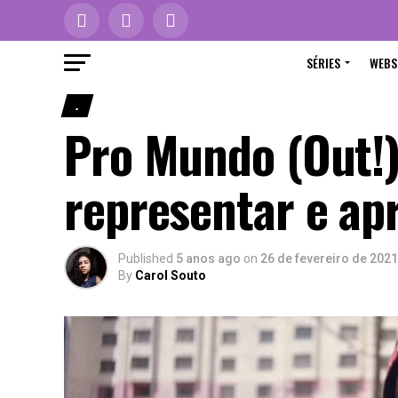
SÉRIES
WEBS
.
Pro Mundo (Out!)
representar e ap
Published
5 anos ago
on
26 de fevereiro de 2021
By
Carol Souto