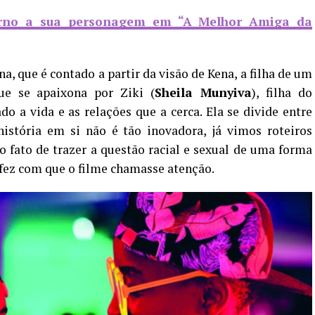
torno a sua personagem em “A Melhor Amiga da
na,
que é contado a partir da visão de Kena,
a
filha de um
que se apaixona por Ziki
(
Sheila Munyiva
), filha do
do a vida e as relações que a cerca. Ela se divide entre
história em si não é tão inovadora, já vimos roteiros
 fato de trazer a questão racial e sexual de uma forma
 fez com que o filme chamasse atenção.