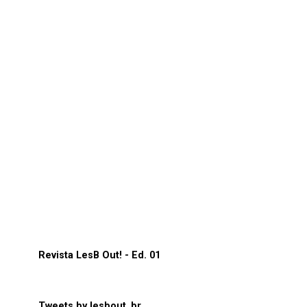
Revista LesB Out! - Ed. 01
Tweets by lesbout_br