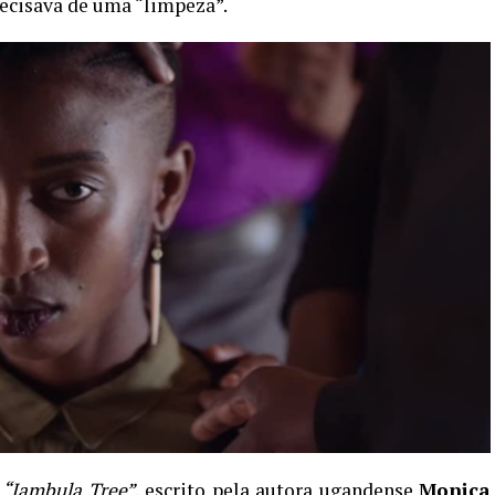
recisava de uma “limpeza”.
o
“
Jambula Tree”
, escrito pela autora ugandense
Monica