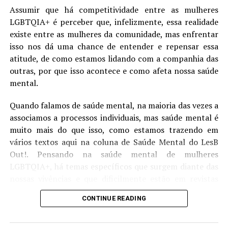
Assumir que há competitividade entre as mulheres
LGBTQIA+ é perceber que, infelizmente, essa realidade
Apesar de estar em um relacionamento heterossexual
existe entre as mulheres da comunidade, mas enfrentar
por achar que era o esperado dela, assim que a jovem
isso nos dá uma chance de entender e repensar essa
entende sua sexualidade, ela não tenta reprimir isso. Seu
atitude, de como estamos lidando com a companhia das
relacionamento com Jamie começa um pouco
outras, por que isso acontece e como afeta nossa saúde
conturbado, mas assim que a mesma se liberta do peso
mental.
do passado, se rende totalmente. A relação de Jamie e
Dani é leve, ambas se mostram presentes para a outra
Quando falamos de saúde mental, na maioria das vezes a
em todas as circunstâncias, se tornando o porto seguro
associamos a processos individuais, mas saúde mental é
uma da outra.
muito mais do que isso, como estamos trazendo em
vários textos aqui na coluna de Saúde Mental do LesB
Um dos pontos mais positivos da trama é a normalidade
Out!. Pensando na saúde mental de mulheres
que todos encaram a sexualidade de Dani e seu namoro
LGBTQIA+, há temas específicos que surgem diante das
com Jamie, sendo somente mais uma característica da
nossas vivências e que dificilmente estão em revistas
personagem entre as outras que ela possui. Aqui vale
científicas ou são temas de estudos feitos na área
ressaltar que se trata de uma série de terror, ou seja, o
CONTINUE READING
acadêmica, mas que estão sendo discutidos e percebidos
romance não é o foco principal e tragédias acontecem.
por quem vive essa realidade.
De toda forma,
Mike Flanagan
(
“A Maldição da
Residência Hill”
) explora a relação como algo crucial