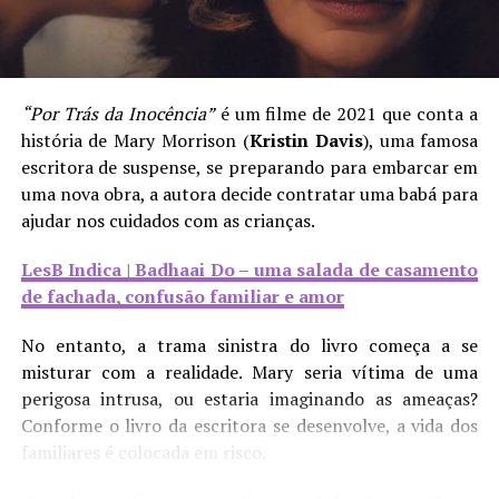
narrativa, até naqueles que não esperamos por isso.
físicas são feitas, cria-se uma situação que abre espaço
para que pequenas violências sejam cometidas umas
LesB Indica | O Verão de Sangaile – vencedor de
contra as outras, mesmo que de forma velada.
Sundance merece ser visto
“Por Trás da Inocência”
é um filme de 2021 que conta a
LesB Saúde | A solidão de mulheres sáficas
“A Maldição da Mansão Bly”
está disponível na
Netflix
.
história de Mary Morrison (
Kristin Davis
), uma famosa
escritora de suspense, se preparando para embarcar em
Consequentemente, isso deixa explícito o quanto essa
uma nova obra, a autora decide contratar uma babá para
competitividade é um empecilho para o fortalecimento
ajudar nos cuidados com as crianças.
de nós, mulheres LGBTQIA+, tanto de forma coletiva
quanto individual. Temos o direito de sentir afeto e
LesB Indica | Badhaai Do – uma salada de casamento
acolhimento umas com as outras e, enquanto grupo,
Compartilhe isso:
de fachada, confusão familiar e amor
politicamente falando. Afastar-nos desse lugar de afeto
que merecemos reforça as ações estereotipadas que nos
No entanto, a trama sinistra do livro começa a se
agridem. Desse modo, é importante reforçar a
misturar com a realidade. Mary seria vítima de uma
importância de não reproduzir essas atitudes que
perigosa intrusa, ou estaria imaginando as ameaças?
influenciam nossa saúde mental, para, assim, gerar
Mais
Conforme o livro da escritora se desenvolve, a vida dos
acolhimento de todas as formas enquanto comunidade.
familiares é colocada em risco.