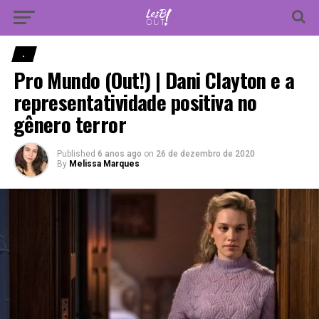
Vá para versão mobile
.
Pro Mundo (Out!) | Dani Clayton e a
representatividade positiva no
gênero terror
Published
6 anos ago
on
26 de dezembro de 2020
By
Melissa Marques