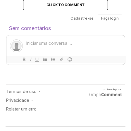
CLICK TO COMMENT
Conforme os mistérios da casa vão se revelando, partes
essenciais do passado da personagem também são
desvendados. Descobrimos que Clayton, antes de se
mudar, estava noiva de seu melhor amigo de infância,
mas resolveu terminar tudo por entender que, na
verdade, só o amava platonicamente, pois era lésbica.
Especial | O que o LesB Out! pensa sobre Alguém