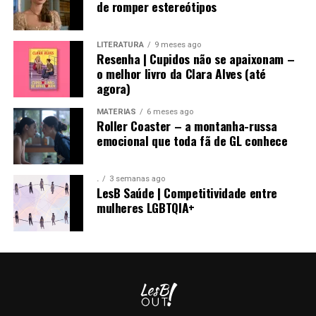
de romper estereótipos
LITERATURA
9 meses ago
Resenha | Cupidos não se apaixonam –
o melhor livro da Clara Alves (até
agora)
MATÉRIAS
6 meses ago
Roller Coaster – a montanha-russa
emocional que toda fã de GL conhece
.
3 semanas ago
LesB Saúde | Competitividade entre
mulheres LGBTQIA+