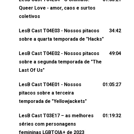
claro, tudo o que esse reality nos fez pensar (e rir)
Queer Love - amor, caos e surtos
sobre amor sáfico!Você também pode participar
coletivos
dessa conversa mandando sugestões de pauta,
LesB Cast T04E03 - Nossos pitacos
34:42
comentários, perguntas ou qualquer outra coisa,
sobre a quarta temporada de "Hacks"
nos envie uma mensagem pelas redes sociais ou
um e-mail para podcast@lesbout.com.br. E não
LesB Cast T04E02 - Nossos pitacos
49:04
esqueça de visitar nosso site e também redes
sobre a segunda temporada de "The
sociais:Twitter: ⁠⁠⁠⁠@lesbout_br⁠⁠⁠⁠ Instagram: ⁠⁠⁠⁠@lesbout_br⁠⁠⁠⁠ TikTo
Last Of Us"
do LesB Cast:Apresentação de Karolen Passos
(⁠⁠⁠⁠⁠⁠@KarolenPassos⁠⁠⁠⁠⁠⁠)Participação de Bruna Fentanes
LesB Cast T04E01 - Nossos
01:05:27
(⁠⁠⁠⁠@brunarfentanes⁠⁠⁠⁠) e Pollyelly FlorêncioEdição de
pitacos sobre a terceira
Naiady Machado
temporada de "Yellowjackets"
LesB Cast T03E17 – as melhores
01:19:32
séries com personagens
femininas LGBTQIA+ de 2023