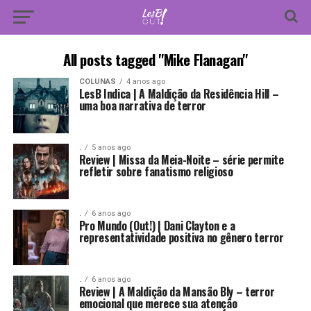
All posts tagged "Mike Flanagan"
COLUNAS
4 anos ago
LesB Indica | A Maldição da Residência Hill –
uma boa narrativa de terror
.
5 anos ago
Review | Missa da Meia-Noite – série permite
refletir sobre fanatismo religioso
.
6 anos ago
Pro Mundo (Out!) | Dani Clayton e a
representatividade positiva no gênero terror
.
6 anos ago
Review | A Maldição da Mansão Bly – terror
emocional que merece sua atenção