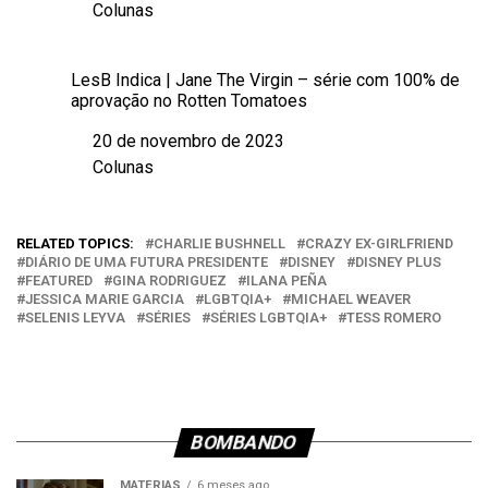
Colunas
Em relação a
LesB Indica | Jane The Virgin – série com 100% de
aprovação no Rotten Tomatoes
20 de novembro de 2023
Data
Colunas
Em relação a
RELATED TOPICS:
CHARLIE BUSHNELL
CRAZY EX-GIRLFRIEND
DIÁRIO DE UMA FUTURA PRESIDENTE
DISNEY
DISNEY PLUS
FEATURED
GINA RODRIGUEZ
ILANA PEÑA
JESSICA MARIE GARCIA
LGBTQIA+
MICHAEL WEAVER
SELENIS LEYVA
SÉRIES
SÉRIES LGBTQIA+
TESS ROMERO
BOMBANDO
MATÉRIAS
6 meses ago