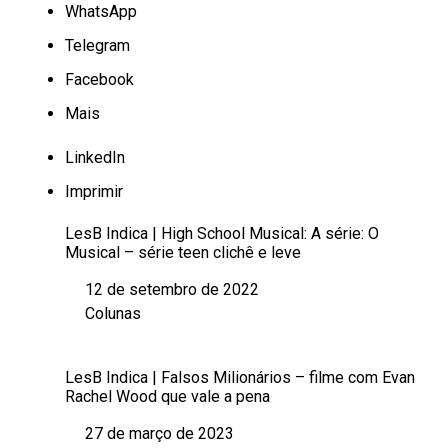
WhatsApp
Telegram
Facebook
Mais
LinkedIn
Imprimir
LesB Indica | High School Musical: A série: O
Musical – série teen clichê e leve
12 de setembro de 2022
Data
Colunas
Em relação a
LesB Indica | Falsos Milionários – filme com Evan
Rachel Wood que vale a pena
27 de março de 2023
Data