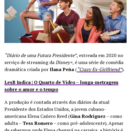
“Diário de uma Futura Presidente”
, estreada em 2020 no
serviço de streaming da
Disney+
, é uma série de comédia
dramática criada por
Ilana Peña
(
“Crazy Ex-Girlfriend”
).
LesB Indica | O Quarto de Vidro – longa-metragem
sobre o amor e o tempo
A produção é contada através dos diários da atual
Presidente dos Estados Unidos, a jovem cubano-
americana Elena Cañero Reed (
Gina Rodriguez
– como
adulta –
Tess Romero
– como pré-adolescente). Apesar
de sabermos onde Elena chegará na carreira, a história é