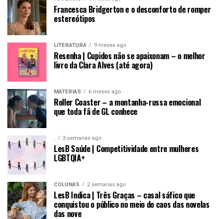
Francesca Bridgerton e o desconforto de romper
estereótipos
LITERATURA
9 meses ago
Resenha | Cupidos não se apaixonam – o melhor
livro da Clara Alves (até agora)
MATÉRIAS
6 meses ago
Roller Coaster – a montanha-russa emocional
que toda fã de GL conhece
.
3 semanas ago
LesB Saúde | Competitividade entre mulheres
LGBTQIA+
COLUNAS
2 semanas ago
LesB Indica | Três Graças – casal sáfico que
conquistou o público no meio do caos das novelas
das nove