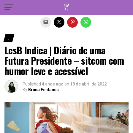
Sair da versão mobile
.
LesB Indica | Diário de uma
Futura Presidente – sitcom com
humor leve e acessível
Published
4 anos ago
on
18 de abril de 2022
By
Bruna Fentanes