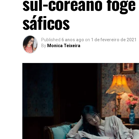
sul-coreano fog
sáficos
Published
6 anos ago
on
1 de fevereiro de 2021
By
Monica Teixeira