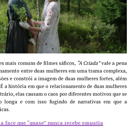
s mais comuns de filmes sáficos,
“A Criada”
vale a pena
acionamento entre duas mulheres em uma trama complexa,
ões e constrói a imagem de duas mulheres fortes, além
s. É a história em que o relacionamento de duas mulheres
ntrário, elas causam o caos por diferentes motivos que se
o longa e com isso fugindo de narrativas em que a
icas.
 a face que “quase” nunca recebe empatia