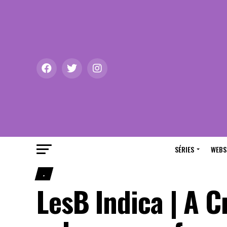
SÉRIES
WEBS
.
LesB Indica | A 