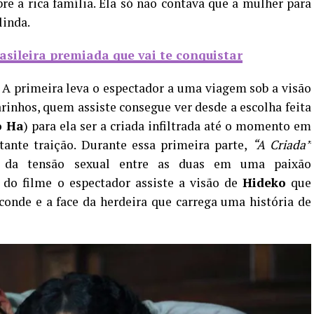
re a rica família. Ela só não contava que a mulher para
linda.
rasileira premiada que vai te conquistar
. A primeira leva o espectador a uma viagem sob a visão
arinhos, quem assiste consegue ver desde a escolha feita
o Ha
) para ela ser a criada infiltrada até o momento em
ante traição. Durante essa primeira parte,
“A Criada”
o da tensão sexual entre as duas em uma paixão
 do filme o espectador assiste a visão de
Hideko
que
conde e a face da herdeira que carrega uma história de