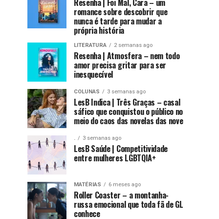
Resenha | Foi Mal, Cara – um
romance sobre descobrir que
nunca é tarde para mudar a
própria história
LITERATURA
2 semanas ago
Resenha | Atmosfera – nem todo
amor precisa gritar para ser
inesquecível
COLUNAS
3 semanas ago
LesB Indica | Três Graças – casal
sáfico que conquistou o público no
meio do caos das novelas das nove
.
3 semanas ago
LesB Saúde | Competitividade
entre mulheres LGBTQIA+
MATÉRIAS
6 meses ago
Roller Coaster – a montanha-
russa emocional que toda fã de GL
conhece