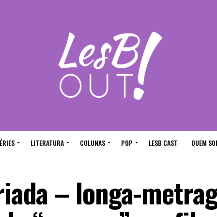
ÉRIES
LITERATURA
COLUNAS
POP
LESB CAST
QUEM SO
Criada – longa-metra