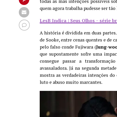
todas as más intenções possíveis sob
quem agora trabalha pudesse ser tão 
LesB Indica | Seus Olhos – série b
A história é dividida em duas partes
de Sooke, entre cenas quentes e de c
pelo falso conde Fujiwara (
Jung-wo
que supostamente sofre uma impact
consegue passar a transformaçã
avassaladora. Já na segunda metade
mostra as verdadeiras intenções do 
luto e abuso muito marcantes.