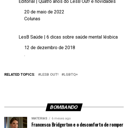
Editorial | Quatro anos do LesB Out! e novidades
20 de maio de 2022
Data
Colunas
Em relação a
LesB Saúde | 6 dicas sobre saúde mental lésbica
12 de dezembro de 2018
Data
.
Em relação a
RELATED TOPICS:
LESB OUT!
LGBTQ+
BOMBANDO
MATÉRIAS
6 meses ago
Francesca Bridgerton e o desconforto de romper