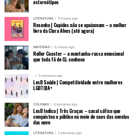
estereótipos
LITERATURA
9 meses ago
Resenha | Cupidos não se apaixonam – o melhor
livro da Clara Alves (até agora)
MATÉRIAS
6 meses ago
Roller Coaster – a montanha-russa emocional
que toda fã de GL conhece
.
3 semanas ago
LesB Saúde | Competitividade entre mulheres
LGBTQIA+
COLUNAS
3 semanas ago
LesB Indica | Três Graças – casal sáfico que
conquistou o público no meio do caos das novelas
das nove
LITERATURA
2 semanas ago