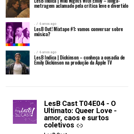
LesB Indica | Wild Nights With Emily – longa-
metragem aclamado pela crítica leve e divertido
.
6 anos ago
LesB Out! Mixtape #1: vamos conversar sobre
música?
.
6 anos ago
LesB Indica | Dickinson – conheça a ousadia de
Emily Dickinson na produção da Apple TV
LesB Cast T04E04 - O
-
Ultimato: Queer Love -
amor, caos e surtos
coletivos