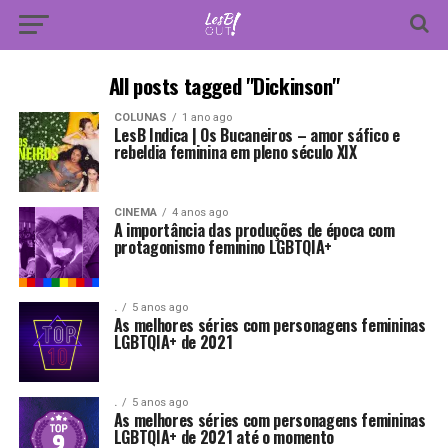
All posts tagged "Dickinson"
COLUNAS
1 ano ago
LesB Indica | Os Bucaneiros – amor sáfico e
rebeldia feminina em pleno século XIX
CINEMA
4 anos ago
A importância das produções de época com
protagonismo feminino LGBTQIA+
.
5 anos ago
As melhores séries com personagens femininas
LGBTQIA+ de 2021
.
5 anos ago
As melhores séries com personagens femininas
LGBTQIA+ de 2021 até o momento