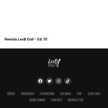
Revista LesB Out! - Ed. 01
SÉRIES
WEBSÉRIES
LITERATURA
COLUNAS
POP
LESB CAST
QUEM SOMOS
CONTATO
NEWSLETTER