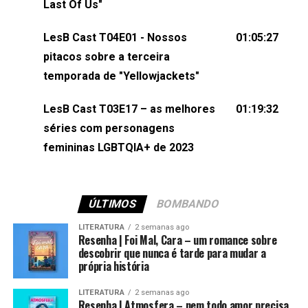
Last Of Us"
do LesB Cast:Apresentação de Karolen Passos
(⁠⁠⁠⁠⁠⁠@KarolenPassos⁠⁠⁠⁠⁠⁠)Participação de Bruna Fentanes
LesB Cast T04E01 - Nossos
01:05:27
(⁠⁠⁠⁠@brunarfentanes⁠⁠⁠⁠) e Pollyelly FlorêncioEdição de
pitacos sobre a terceira
Naiady Machado
temporada de "Yellowjackets"
LesB Cast T03E17 – as melhores
01:19:32
séries com personagens
femininas LGBTQIA+ de 2023
ÚLTIMOS
BOMBANDO
LITERATURA
2 semanas ago
Resenha | Foi Mal, Cara – um romance sobre
descobrir que nunca é tarde para mudar a
própria história
LITERATURA
2 semanas ago
Resenha | Atmosfera – nem todo amor precisa