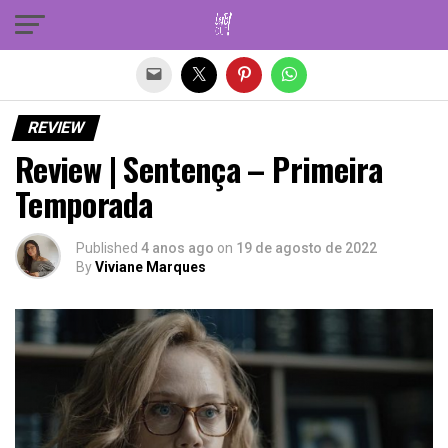
Sair da versão mobile
REVIEW
Review | Sentença – Primeira
Temporada
Published
4 anos ago
on
19 de agosto de 2022
By
Viviane Marques