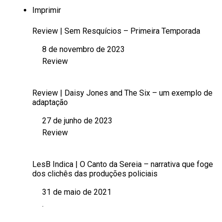
Imprimir
Review | Sem Resquícios – Primeira Temporada
8 de novembro de 2023
Data
Review
Em relação a
Review | Daisy Jones and The Six – um exemplo de
adaptação
27 de junho de 2023
Data
Review
Em relação a
LesB Indica | O Canto da Sereia – narrativa que foge
dos clichês das produções policiais
31 de maio de 2021
Data
.
Em relação a