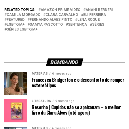
RELATED TOPICS:
AMAZON PRIME VIDEO
ANAHÍ BERNERI
CAMILA MORGADO
CLARA CARVALHO
ELI FERREIRA
FEATURED
FERNANDO ALVES PINTO
LENA ROQUE
LGBTQIA+
SAMYA PASCOTTO
SENTENÇA
SÉRIES
SÉRIES LGBTQIA+
BOMBANDO
MATÉRIAS
6 meses ago
Francesca Bridgerton e o desconforto de romper
estereótipos
LITERATURA
9 meses ago
Resenha | Cupidos não se apaixonam – o melhor
livro da Clara Alves (até agora)
MATÉRIAS
6 meses ago