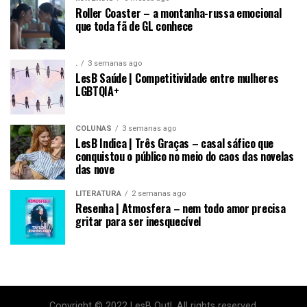
Roller Coaster – a montanha-russa emocional
que toda fã de GL conhece
.
3 semanas ago
LesB Saúde | Competitividade entre mulheres
LGBTQIA+
COLUNAS
3 semanas ago
LesB Indica | Três Graças – casal sáfico que
conquistou o público no meio do caos das novelas
das nove
LITERATURA
2 semanas ago
Resenha | Atmosfera – nem todo amor precisa
gritar para ser inesquecível
Copyright © 2022 LesB Out!. All rights reserved.