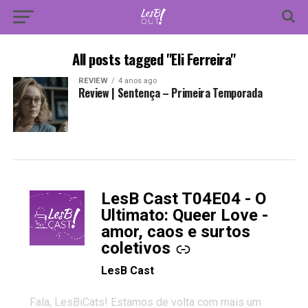
All posts tagged "Eli Ferreira"
REVIEW
4 anos ago
Review | Sentença – Primeira Temporada
LesB Cast T04E04 - O
-
Ultimato: Queer Love -
amor, caos e surtos
coletivos
LesB Cast
Fala, LesBiCats! Estamos de volta com mais um