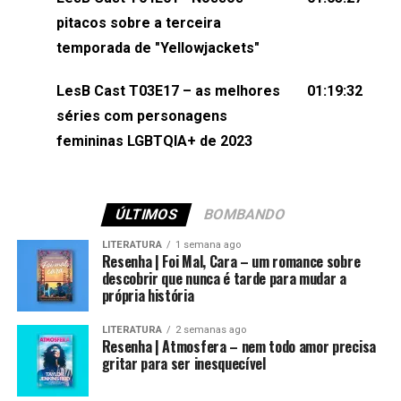
(⁠⁠⁠⁠@brunarfentanes⁠⁠⁠⁠) e Pollyelly FlorêncioEdição de
pitacos sobre a terceira
Naiady Machado
temporada de "Yellowjackets"
LesB Cast T03E17 – as melhores
01:19:32
séries com personagens
femininas LGBTQIA+ de 2023
ÚLTIMOS
BOMBANDO
LITERATURA
1 semana ago
Resenha | Foi Mal, Cara – um romance sobre
descobrir que nunca é tarde para mudar a
própria história
LITERATURA
2 semanas ago
Resenha | Atmosfera – nem todo amor precisa
gritar para ser inesquecível