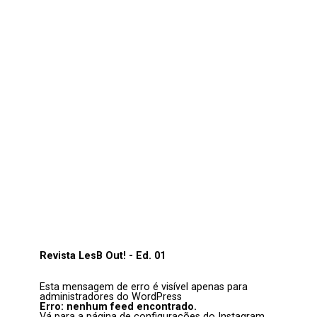
Revista LesB Out! - Ed. 01
Esta mensagem de erro é visível apenas para
administradores do WordPress
Erro: nenhum feed encontrado.
Vá para a página de configurações do Instagram