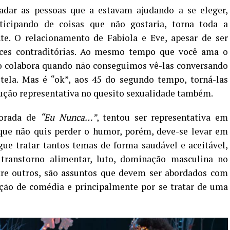
adar as pessoas que a estavam ajudando a se eleger,
icipando de coisas que não gostaria, torna toda a
te. O relacionamento de Fabiola e Eve, apesar de ser
nces contraditórias. Ao mesmo tempo que você ama o
não colabora quando não conseguimos vê-las conversando
ela. Mas é “ok”, aos 45 do segundo tempo, torná-las
ução representativa no quesito sexualidade também.
porada de
“Eu Nunca…”
, tentou ser representativa em
ue não quis perder o humor, porém, deve-se levar em
ue tratar tantos temas de forma saudável e aceitável,
transtorno alimentar, luto, dominação masculina no
ntre outros, são assuntos que devem ser abordados com
ão de comédia e principalmente por se tratar de uma