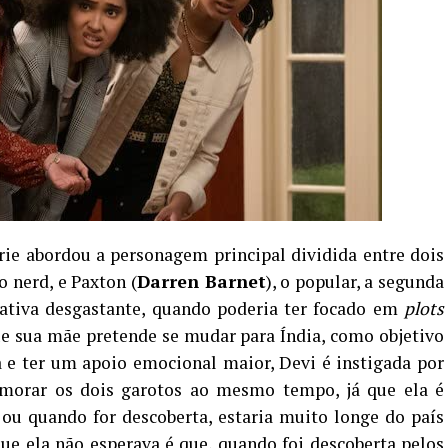
rie abordou a personagem principal dividida entre dois
 o nerd, e Paxton (
Darren Barnet
), o popular, a segunda
rativa desgastante, quando poderia ter focado em
plots
ue sua mãe pretende se mudar para Índia, como objetivo
a e ter um apoio emocional maior, Devi é instigada por
morar os dois garotos ao mesmo tempo, já que ela é
or ou quando for descoberta, estaria muito longe do país
ue ela não esperava é que, quando foi descoberta pelos