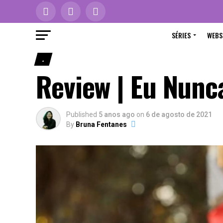
SÉRIES
WEBS
.
Review | Eu Nun
Published
5 anos ago
on
6 de agosto de 2021
By
Bruna Fentanes