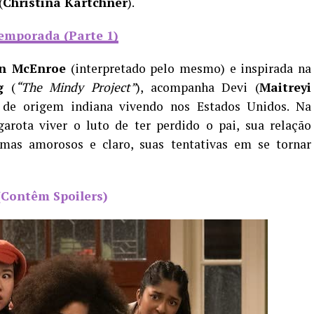
(
Christina Kartchner
).
Temporada (Parte 1)
n McEnroe
(interpretado pelo mesmo) e inspirada na
g
(
“The Mindy Project”
), acompanha Devi (
Maitreyi
 de origem indiana vivendo nos Estados Unidos. Na
rota viver o luto de ter perdido o pai, sua relação
mas amorosos e claro, suas tentativas em se tornar
(Contêm Spoilers)