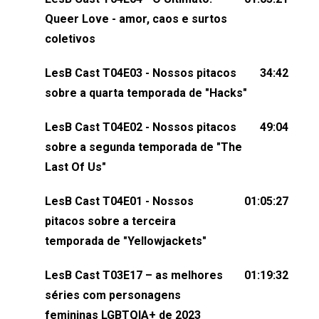
claro, tudo o que esse reality nos fez pensar (e rir)
Queer Love - amor, caos e surtos
sobre amor sáfico!Você também pode participar
coletivos
dessa conversa mandando sugestões de pauta,
LesB Cast T04E03 - Nossos pitacos
34:42
comentários, perguntas ou qualquer outra coisa,
sobre a quarta temporada de "Hacks"
nos envie uma mensagem pelas redes sociais ou
um e-mail para podcast@lesbout.com.br. E não
LesB Cast T04E02 - Nossos pitacos
49:04
esqueça de visitar nosso site e também redes
sobre a segunda temporada de "The
sociais:Twitter: ⁠⁠⁠⁠@lesbout_br⁠⁠⁠⁠ Instagram: ⁠⁠⁠⁠@lesbout_br⁠⁠⁠⁠ TikTo
Last Of Us"
do LesB Cast:Apresentação de Karolen Passos
(⁠⁠⁠⁠⁠⁠@KarolenPassos⁠⁠⁠⁠⁠⁠)Participação de Bruna Fentanes
LesB Cast T04E01 - Nossos
01:05:27
(⁠⁠⁠⁠@brunarfentanes⁠⁠⁠⁠) e Pollyelly FlorêncioEdição de
pitacos sobre a terceira
Naiady Machado
temporada de "Yellowjackets"
LesB Cast T03E17 – as melhores
01:19:32
séries com personagens
femininas LGBTQIA+ de 2023