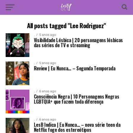
All posts tagged "Lee Rodriguez"
.
5 anos ago
Visibilidade Lésbica | 20 personagens lésbicas
das séries de TV e streaming
.
5 anos ago
Review | Eu Nunca… – Segunda Temporada
.
6 anos ago
Consciência Negra | 10 Personagens Negras
LGBTQIA+ que fazem toda diferença
.
6 anos ago
LesB Indica | Eu Nunca… – nova série teen da
Netflix foge dos estereótipos