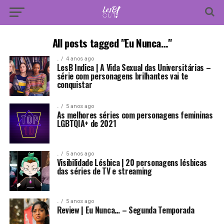
All posts tagged "Eu Nunca…"
.
4 anos ago
LesB Indica | A Vida Sexual das Universitárias –
série com personagens brilhantes vai te
conquistar
.
5 anos ago
As melhores séries com personagens femininas
LGBTQIA+ de 2021
.
5 anos ago
Visibilidade Lésbica | 20 personagens lésbicas
das séries de TV e streaming
.
5 anos ago
Review | Eu Nunca… – Segunda Temporada