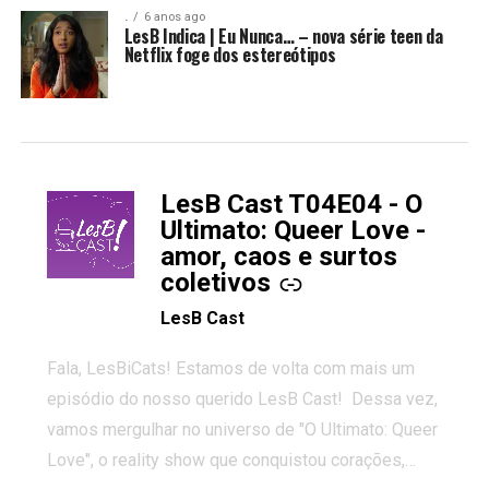
.
6 anos ago
LesB Indica | Eu Nunca… – nova série teen da
Netflix foge dos estereótipos
LesB Cast T04E04 - O
-
Ultimato: Queer Love -
amor, caos e surtos
coletivos
LesB Cast
Fala, LesBiCats! Estamos de volta com mais um
episódio do nosso querido LesB Cast! Dessa vez,
vamos mergulhar no universo de "O Ultimato: Queer
Love", o reality show que conquistou corações,