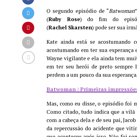
O segundo episódio de “
Batwoman
(
Ruby Rose
) do fim do episód
(
Rachel Skarsten
) pode ser sua irm
Kate ainda está se acostumando 
acostumando em ter sua esperança e
Wayne vigilante e ela ainda tem mui
em ter seu herói de preto sempre l
perdem a um pouco da sua esperança
Batwoman | Primeiras impressõe
Mas, como eu disse, o episódio foi 
Como citado, tudo indica que a vilã
com a cabeça dela e de seu pai, Jacob 
da repercussão do acidente que vit
que aconteceu após isso. Não foi so