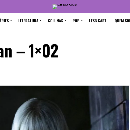
ÉRIES
LITERATURA
COLUNAS
POP
LESB CAST
QUEM SO
an – 1×02