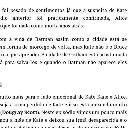
” foi pesado de sentimentos já que a suspeita de Kate
io anterior foi praticamente confirmada, Alice
ã que foi dada como morta anos atrás.
com a vida de Batman assim como a cidade está se
m forma de morcego de volta, mas Kate não é o Bruce
to o que aprender. A cidade de Gotham está acostumada
á para salva-los e quando o Batman não aparece eles
.
s
muito mais para o lado emocional de Kate Kane e Alice.
 seja a irmã perdida de Kate e isso está mexendo muito
(
Dougray Scott
). Neste episódio vimos um pouco mais
imou a mãe de Kate e deixou sua irmã desaparecida e o
mente o Batman que não desistiu de procurar por Beth,