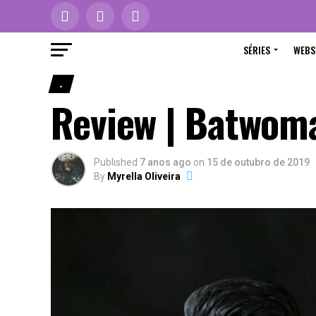
SÉRIES
WEBS
.
Review | Batwom
Published
7 anos ago
on
15 de outubro de 2019
By
Myrella Oliveira