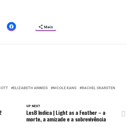
Mais
COTT
ELIZABETH ANWEIS
NICOLE KANG
RACHEL SKARSTEN
UP NEXT
2
LesB Indica | Light as a Feather – a
morte, a amizade e a sobrevivência