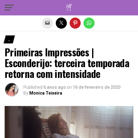
Sair da versão mobile
.
Primeiras Impressões |
Esconderijo: terceira temporada
retorna com intensidade
Published
6 anos ago
on
16 de fevereiro de 2020
By
Monica Teixeira