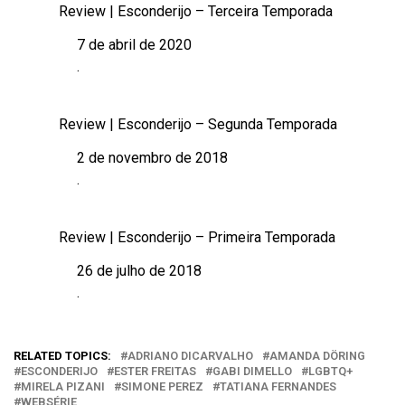
Review | Esconderijo – Terceira Temporada
7 de abril de 2020
Data
.
Em relação a
Review | Esconderijo – Segunda Temporada
2 de novembro de 2018
Data
.
Em relação a
Review | Esconderijo – Primeira Temporada
26 de julho de 2018
Data
.
Em relação a
RELATED TOPICS:
ADRIANO DICARVALHO
AMANDA DÖRING
ESCONDERIJO
ESTER FREITAS
GABI DIMELLO
LGBTQ+
MIRELA PIZANI
SIMONE PEREZ
TATIANA FERNANDES
WEBSÉRIE