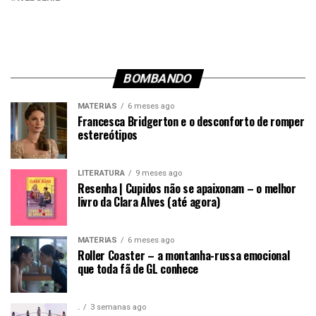
BOMBANDO
MATÉRIAS
6 meses ago
Francesca Bridgerton e o desconforto de romper
estereótipos
LITERATURA
9 meses ago
Resenha | Cupidos não se apaixonam – o melhor
livro da Clara Alves (até agora)
MATÉRIAS
6 meses ago
Roller Coaster – a montanha-russa emocional
que toda fã de GL conhece
.
3 semanas ago