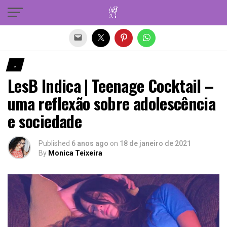
Sair da versão mobile
.
LesB Indica | Teenage Cocktail –
uma reflexão sobre adolescência
e sociedade
Published
6 anos ago
on
18 de janeiro de 2021
By
Monica Teixeira