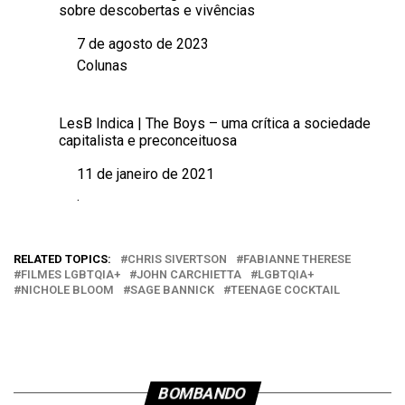
sobre descobertas e vivências
7 de agosto de 2023
Data
Colunas
Em relação a
LesB Indica | The Boys – uma crítica a sociedade
capitalista e preconceituosa
11 de janeiro de 2021
Data
.
Em relação a
RELATED TOPICS:
CHRIS SIVERTSON
FABIANNE THERESE
FILMES LGBTQIA+
JOHN CARCHIETTA
LGBTQIA+
NICHOLE BLOOM
SAGE BANNICK
TEENAGE COCKTAIL
BOMBANDO