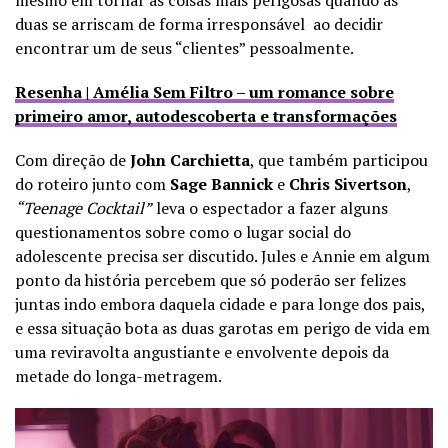
mesmo em tornar as coisas mais perigosas quando as
duas se arriscam de forma irresponsável ao decidir
encontrar um de seus “clientes” pessoalmente.
Resenha | Amélia Sem Filtro – um romance sobre
primeiro amor, autodescoberta e transformações
Com direção de
John Carchietta
, que também participou
do roteiro junto com
Sage Bannick
e
Chris Sivertson
,
“Teenage Cocktail”
leva o espectador a fazer alguns
questionamentos sobre como o lugar social do
adolescente precisa ser discutido. Jules e Annie em algum
ponto da história percebem que só poderão ser felizes
juntas indo embora daquela cidade e para longe dos pais,
e essa situação bota as duas garotas em perigo de vida em
uma reviravolta angustiante e envolvente depois da
metade do longa-metragem.