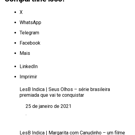
X
WhatsApp
Telegram
Facebook
Mais
LinkedIn
Imprimir
LesB Indica | Seus Olhos – série brasileira
premiada que vai te conquistar
25 de janeiro de 2021
Data
.
Em relação a
LesB Indica | Margarita com Canudinho – um filme