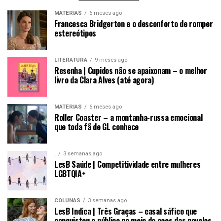
MATÉRIAS
6 meses ago
Francesca Bridgerton e o desconforto de romper
estereótipos
LITERATURA
9 meses ago
Resenha | Cupidos não se apaixonam – o melhor
livro da Clara Alves (até agora)
MATÉRIAS
6 meses ago
Roller Coaster – a montanha-russa emocional
que toda fã de GL conhece
.
3 semanas ago
LesB Saúde | Competitividade entre mulheres
LGBTQIA+
COLUNAS
3 semanas ago
LesB Indica | Três Graças – casal sáfico que
conquistou o público no meio do caos das novelas