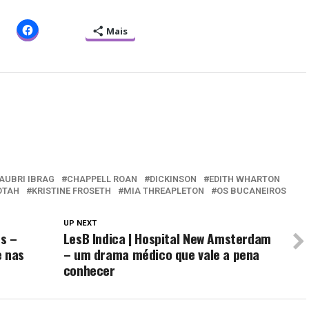
Mais
AUBRI IBRAG
CHAPPELL ROAN
DICKINSON
EDITH WHARTON
OTAH
KRISTINE FROSETH
MIA THREAPLETON
OS BUCANEIROS
UP NEXT
os –
LesB Indica | Hospital New Amsterdam
e nas
– um drama médico que vale a pena
conhecer