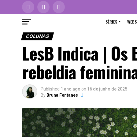
SÉRIES
WEBS
COLUNAS
LesB Indica | Os
rebeldia feminin
Published
1 ano ago
on
16 de junho de 2025
By
Bruna Fentanes