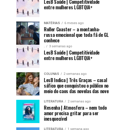
LesB Saúde | Competitividade
entre mulheres LGBTQIA+
MATÉRIAS
6 meses ago
Roller Coaster – a montanha-
russa emocional que toda fã de GL
conhece
.
3 semanas ago
LesB Saúde | Competitividade
entre mulheres LGBTQIA+
COLUNAS
2 semanas ago
LesB Indica | Três Graças – casal
sáfico que conquistou o público no
meio do caos das novelas das nove
LITERATURA
2 semanas ago
Resenha | Atmosfera – nem todo
amor precisa gritar para ser
inesquecível
LITERATURA
1 semana ago