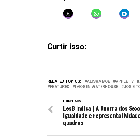
Curtir isso:
RELATED TOPICS:
ALISHA BOE
APPLE TV
FEATURED
IMOGEN WATERHOUSE
JOSIE T
DON'T MISS
LesB Indica | A Guerra dos Sex
igualdade e representatividad
quadras