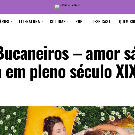
ÉRIES
LITERATURA
COLUNAS
POP
LESB CAST
QUEM SO
 Bucaneiros – amor sá
a em pleno século XI