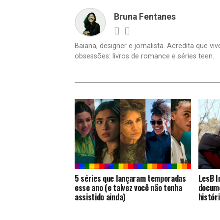
Bruna Fentanes
Baiana, designer e jornalista. Acredita que v
obsessões: livros de romance e séries teen.
5 séries que lançaram temporadas
LesB I
esse ano (e talvez você não tenha
docume
assistido ainda)
histór