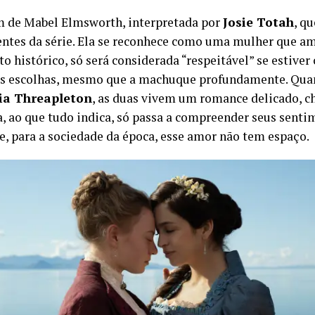
 de Mabel Elmsworth, interpretada por
Josie Totah
, q
entes da série. Ela se reconhece como uma mulher que a
to histórico, só será considerada “respeitável” se estiv
as escolhas, mesmo que a machuque profundamente. Qua
ia Threapleton
, as duas vivem um romance delicado, ch
a, ao que tudo indica, só passa a compreender seus sent
e, para a sociedade da época, esse amor não tem espaço.