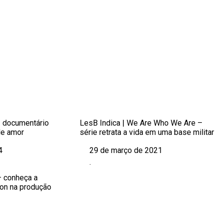
– documentário
LesB Indica | We Are Who We Are –
de amor
série retrata a vida em uma base militar
4
29 de março de 2021
Data
.
Em relação a
– conheça a
son na produção