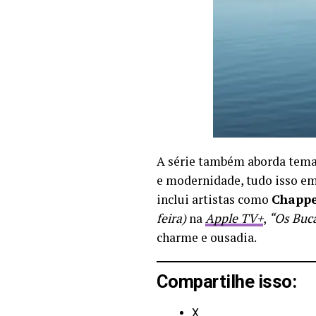
A série também aborda temas
e modernidade, tudo isso e
inclui artistas como
Chappe
feira)
na
Apple TV+
,
“Os Buc
charme e ousadia.
Compartilhe isso:
X