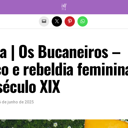
Sair da versão mobile
a | Os Bucaneiros –
o e rebeldia feminin
século XIX
6 de junho de 2025