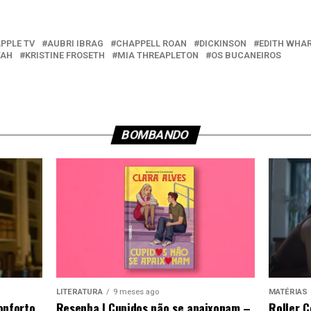
PPLE TV
AUBRI IBRAG
CHAPPELL ROAN
DICKINSON
EDITH WHA
TAH
KRISTINE FROSETH
MIA THREAPLETON
OS BUCANEIROS
BOMBANDO
LITERATURA
9 meses ago
MATÉRIAS
onforto
Resenha | Cupidos não se apaixonam –
Roller 