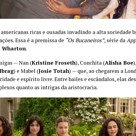
americanas ricas e ousadas invadindo a alta sociedade br
ações. Essa é a premissa de
“Os Bucaneiros”
, série da
App
h Wharton
.
igas — Nan (
Kristine Froseth
), Conchita (
Alisha Boe
)
Ibrag
) e Mabel (
Josie Totah
) — que, ao chegarem a Lond
idade e espírito livre. Entre bailes e escândalos, elas d
exos quanto as intrigas da aristocracia.