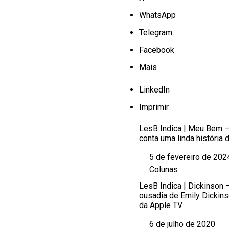
WhatsApp
Telegram
Facebook
Mais
LinkedIn
Imprimir
LesB Indica | Meu Bem 
conta uma linda história 
5 de fevereiro de 202
Data
Colunas
Em relação a
LesB Indica | Dickinson 
ousadia de Emily Dickin
da Apple TV
6 de julho de 2020
Data