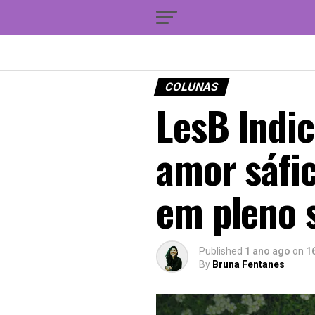
COLUNAS
LesB Indic
amor sáfic
em pleno 
Published
1 ano ago
on
1
By
Bruna Fentanes