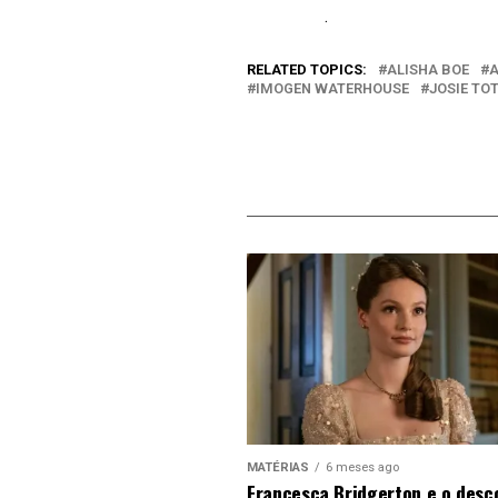
.
Em relação a
RELATED TOPICS:
ALISHA BOE
A
IMOGEN WATERHOUSE
JOSIE TO
MATÉRIAS
6 meses ago
Francesca Bridgerton e o desc