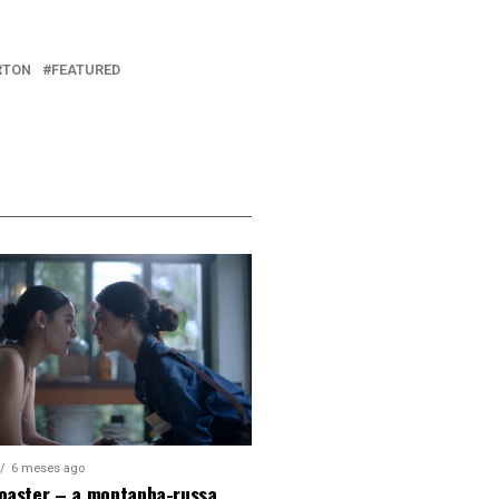
RTON
FEATURED
6 meses ago
Coaster – a montanha-russa