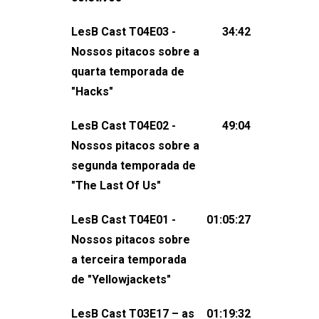
claro, tudo o que esse reality nos fez
LesB Cast T04E03 -
34:42
pensar (e rir) sobre amor sáfico!Você
Nossos pitacos sobre a
também pode participar dessa
quarta temporada de
conversa mandando sugestões de
"Hacks"
pauta, comentários, perguntas ou
qualquer outra coisa, nos envie uma
LesB Cast T04E02 -
49:04
mensagem pelas redes sociais ou um
Nossos pitacos sobre a
e-mail para podcast@lesbout.com.br. E
segunda temporada de
não esqueça de visitar nosso site e
"The Last Of Us"
também redes
sociais:Twitter: ⁠⁠⁠⁠@lesbout_br⁠⁠⁠⁠ Instagram: ⁠⁠⁠⁠@lesbout_br⁠⁠⁠
LesB Cast T04E01 -
01:05:27
do LesB Cast:Apresentação de
Nossos pitacos sobre
Karolen Passos
a terceira temporada
(⁠⁠⁠⁠⁠⁠@KarolenPassos⁠⁠⁠⁠⁠⁠)Participação de
de "Yellowjackets"
Bruna Fentanes (⁠⁠⁠⁠@brunarfentanes⁠⁠⁠⁠) e
LesB Cast T03E17 – as
01:19:32
Pollyelly FlorêncioEdição de Naiady