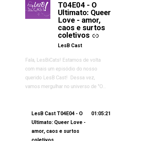
T04E04 - O
Ultimato: Queer
Love - amor,
caos e surtos
coletivos
LesB Cast
Fala, LesBiCats! Estamos de volta
com mais um episódio do nosso
querido LesB Cast! Dessa vez,
vamos mergulhar no universo de "O
Ultimato: Queer Love", o reality show
que conquistou corações, gerou tretas
e levantou debates intensos sobre
LesB Cast T04E04 - O
01:05:21
relacionamentos queer. Vem com a
Ultimato: Queer Love -
gente comentar os melhores
amor, caos e surtos
momentos, as maiores confusões e,
coletivos