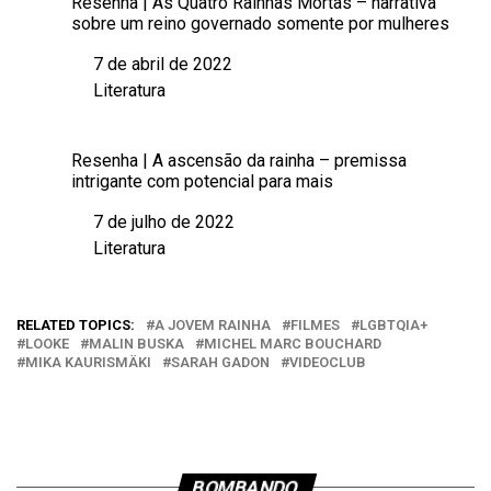
Resenha | As Quatro Rainhas Mortas – narrativa
sobre um reino governado somente por mulheres
7 de abril de 2022
Data
Literatura
Em relação a
Resenha | A ascensão da rainha – premissa
intrigante com potencial para mais
7 de julho de 2022
Data
Literatura
Em relação a
RELATED TOPICS:
A JOVEM RAINHA
FILMES
LGBTQIA+
LOOKE
MALIN BUSKA
MICHEL MARC BOUCHARD
MIKA KAURISMÄKI
SARAH GADON
VIDEOCLUB
BOMBANDO