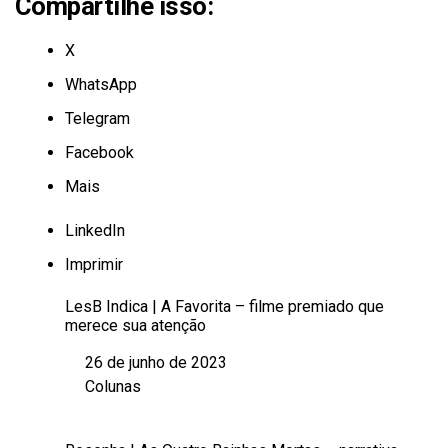
Compartilhe isso:
X
WhatsApp
Telegram
Facebook
Mais
LinkedIn
Imprimir
LesB Indica | A Favorita – filme premiado que
merece sua atenção
26 de junho de 2023
Data
Colunas
Em relação a