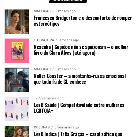
MATÉRIAS
6 meses ago
Francesca Bridgerton e o desconforto de romper
estereótipos
LITERATURA
9 meses ago
Resenha | Cupidos não se apaixonam – o melhor
livro da Clara Alves (até agora)
MATÉRIAS
6 meses ago
Roller Coaster – a montanha-russa emocional
que toda fã de GL conhece
.
3 semanas ago
LesB Saúde | Competitividade entre mulheres
LGBTQIA+
COLUNAS
3 semanas ago
LesB Indica | Três Graças – casal sáfico que