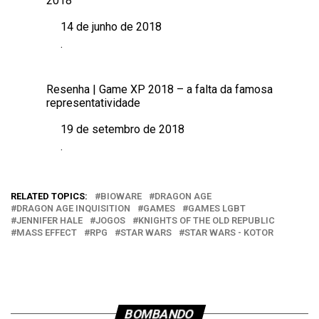
2018
14 de junho de 2018
Data
.
Em relação a
Resenha | Game XP 2018 – a falta da famosa
representatividade
19 de setembro de 2018
Data
.
Em relação a
RELATED TOPICS:
BIOWARE
DRAGON AGE
DRAGON AGE INQUISITION
GAMES
GAMES LGBT
JENNIFER HALE
JOGOS
KNIGHTS OF THE OLD REPUBLIC
MASS EFFECT
RPG
STAR WARS
STAR WARS - KOTOR
BOMBANDO