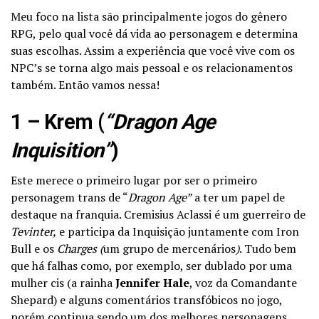
Meu foco na lista são principalmente jogos do gênero
RPG, pelo qual você dá vida ao personagem e determina
suas escolhas. Assim a experiência que você vive com os
NPC’s se torna algo mais pessoal e os relacionamentos
também. Então vamos nessa!
1 – Krem (
“Dragon Age
Inquisition”
)
Este merece o primeiro lugar por ser o primeiro
personagem trans de “
Dragon Age”
a ter um papel de
destaque na franquia. Cremisius Aclassi é um guerreiro de
Tevinter,
e participa da Inquisição juntamente com Iron
Bull e os
Charges (
um grupo de mercenários
)
. Tudo bem
que há falhas como, por exemplo, ser dublado por uma
mulher cis (a rainha
Jennifer Hale
, voz da Comandante
Shepard) e alguns comentários transfóbicos no jogo,
porém continua sendo um dos melhores personagens