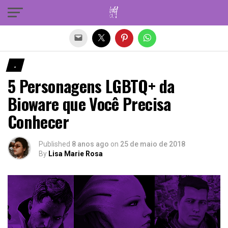
Sair da versão mobile
.
5 Personagens LGBTQ+ da
Bioware que Você Precisa
Conhecer
Published
8 anos ago
on
25 de maio de 2018
By
Lisa Marie Rosa