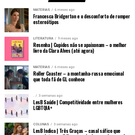
MATÉRIAS
6 meses ago
Francesca Bridgerton e o desconforto de romper
estereótipos
LITERATURA
9 meses ago
Resenha | Cupidos não se apaixonam – o melhor
livro da Clara Alves (até agora)
MATÉRIAS
6 meses ago
Roller Coaster – a montanha-russa emocional
que toda fã de GL conhece
.
3 semanas ago
LesB Saúde | Competitividade entre mulheres
LGBTQIA+
COLUNAS
3 semanas ago
LesB Indica | Três Graças – casal sáfico que