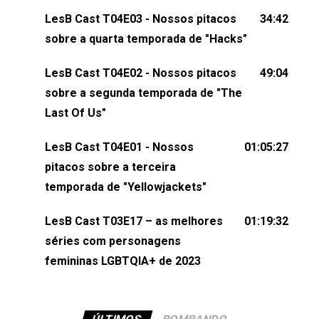
dessa conversa mandando sugestões de pauta,
LesB Cast T04E03 - Nossos pitacos
34:42
comentários, perguntas ou qualquer outra coisa,
sobre a quarta temporada de "Hacks"
nos envie uma mensagem pelas redes sociais ou
um e-mail para podcast@lesbout.com.br. E não
LesB Cast T04E02 - Nossos pitacos
49:04
esqueça de visitar nosso site e também redes
sobre a segunda temporada de "The
sociais:Twitter: ⁠⁠⁠⁠@lesbout_br⁠⁠⁠⁠ Instagram: ⁠⁠⁠⁠@lesbout_br⁠⁠⁠⁠ TikTo
Last Of Us"
do LesB Cast:Apresentação de Karolen Passos
(⁠⁠⁠⁠⁠⁠@KarolenPassos⁠⁠⁠⁠⁠⁠)Participação de Bruna Fentanes
LesB Cast T04E01 - Nossos
01:05:27
(⁠⁠⁠⁠@brunarfentanes⁠⁠⁠⁠) e Pollyelly FlorêncioEdição de
pitacos sobre a terceira
Naiady Machado
temporada de "Yellowjackets"
LesB Cast T03E17 – as melhores
01:19:32
séries com personagens
femininas LGBTQIA+ de 2023