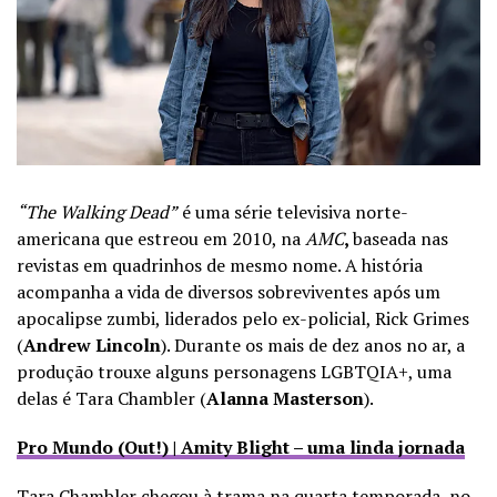
“The Walking Dead”
é uma série televisiva
norte-
americana
que estreou em 2010, na
AMC
,
baseada nas
revistas em quadrinhos de mesmo nome.
A história
acompanha a vida de diversos sobreviventes após um
apocalipse zumbi, liderados pelo ex-policial, Rick Grimes
(
Andrew Lincoln
). Durante os mais de dez anos no ar, a
produção trouxe alguns personagens LGBTQIA+, uma
delas é Tara Chambler (
Alanna Masterson
).
Pro Mundo (Out!) | Amity Blight – uma linda jornada
Tara Chambler chegou à trama na quarta temporada, no