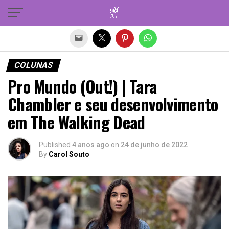
Sair da versão mobile
COLUNAS
Pro Mundo (Out!) | Tara
Chambler e seu desenvolvimento
em The Walking Dead
Published
4 anos ago
on
24 de junho de 2022
By
Carol Souto