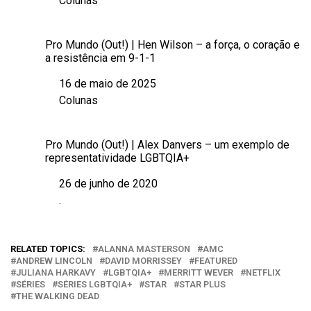
Colunas
Em relação a
Pro Mundo (Out!) | Hen Wilson – a força, o coração e
a resistência em 9-1-1
16 de maio de 2025
Data
Colunas
Em relação a
Pro Mundo (Out!) | Alex Danvers – um exemplo de
representatividade LGBTQIA+
26 de junho de 2020
Data
.
Em relação a
RELATED TOPICS:
ALANNA MASTERSON
AMC
ANDREW LINCOLN
DAVID MORRISSEY
FEATURED
JULIANA HARKAVY
LGBTQIA+
MERRITT WEVER
NETFLIX
SÉRIES
SÉRIES LGBTQIA+
STAR
STAR PLUS
THE WALKING DEAD