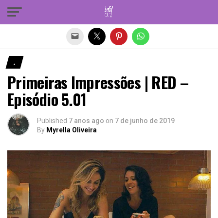
Sair da versão mobile
.
Primeiras Impressões | RED –
Episódio 5.01
Published
7 anos ago
on
7 de junho de 2019
By
Myrella Oliveira