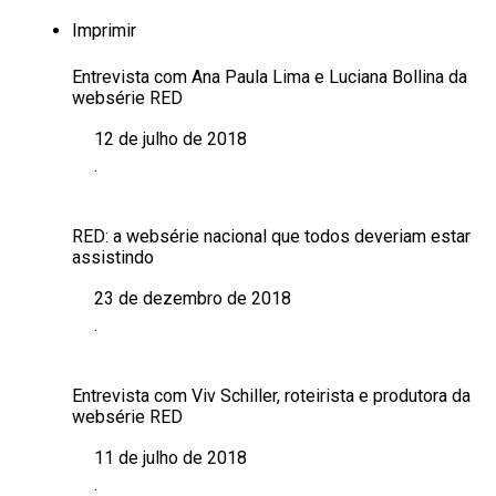
Imprimir
Entrevista com Ana Paula Lima e Luciana Bollina da
websérie RED
12 de julho de 2018
Data
.
Em relação a
RED: a websérie nacional que todos deveriam estar
assistindo
23 de dezembro de 2018
Data
.
Em relação a
Entrevista com Viv Schiller, roteirista e produtora da
websérie RED
11 de julho de 2018
Data
.
Em relação a