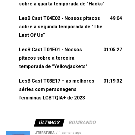
sobre a quarta temporada de "Hacks"
nos envie uma mensagem pelas redes sociais ou
um e-mail para podcast@lesbout.com.br. E não
LesB Cast T04E02 - Nossos pitacos
49:04
esqueça de visitar nosso site e também redes
sobre a segunda temporada de "The
sociais:Twitter: ⁠⁠⁠⁠@lesbout_br⁠⁠⁠⁠ Instagram: ⁠⁠⁠⁠@lesbout_br⁠⁠⁠⁠ TikTo
Last Of Us"
do LesB Cast:Apresentação de Karolen Passos
(⁠⁠⁠⁠⁠⁠@KarolenPassos⁠⁠⁠⁠⁠⁠)Participação de Bruna Fentanes
LesB Cast T04E01 - Nossos
01:05:27
(⁠⁠⁠⁠@brunarfentanes⁠⁠⁠⁠) e Pollyelly FlorêncioEdição de
pitacos sobre a terceira
Naiady Machado
temporada de "Yellowjackets"
LesB Cast T03E17 – as melhores
01:19:32
séries com personagens
femininas LGBTQIA+ de 2023
ÚLTIMOS
BOMBANDO
LITERATURA
1 semana ago