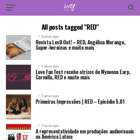
All posts tagged "RED"
.
5 anos ago
Revista LesB Out! – RED, Angélica Morango,
Super-heroínas e muito mais
.
7 anos ago
Love Fan Fest recebe atrizes de Wynonna Earp,
Carmilla, RED e muito mais
.
7 anos ago
Primeiras Impressões | RED – Episódio 5.01
.
7 anos ago
A representatividade em produções audiovisuais
na América Latina