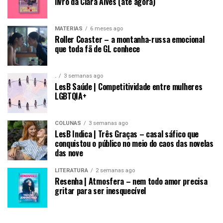
livro da Clara Alves (até agora)
MATÉRIAS
6 meses ago
Roller Coaster – a montanha-russa emocional
que toda fã de GL conhece
.
3 semanas ago
LesB Saúde | Competitividade entre mulheres
LGBTQIA+
COLUNAS
3 semanas ago
LesB Indica | Três Graças – casal sáfico que
conquistou o público no meio do caos das novelas
das nove
LITERATURA
2 semanas ago
Resenha | Atmosfera – nem todo amor precisa
gritar para ser inesquecível