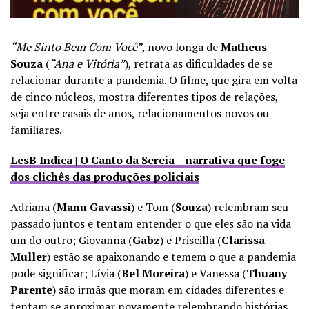
“Me Sinto Bem Com Você”
, novo longa de
Matheus
Souza
(
“Ana e Vitória”
)
, retrata as dificuldades de se
relacionar durante a pandemia. O filme, que gira em volta
de cinco núcleos, mostra diferentes tipos de relações,
seja entre casais de anos, relacionamentos novos ou
familiares.
LesB Indica | O Canto da Sereia – narrativa que foge
dos clichês das produções policiais
Adriana (
Manu Gavassi
) e Tom (
Souza
) relembram seu
passado juntos e tentam entender o que eles são na vida
um do outro; Giovanna (
Gabz
) e Priscilla (
Clarissa
Muller
) estão se apaixonando e temem o que a pandemia
pode significar; Lívia (
Bel Moreira
) e Vanessa (
Thuany
Parente
) são irmãs que moram em cidades diferentes e
tentam se aproximar novamente relembrando histórias