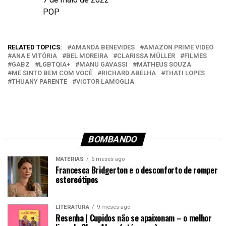
Data
POP
Em relação a
RELATED TOPICS:
AMANDA BENEVIDES
AMAZON PRIME VIDEO
ANA E VITÓRIA
BEL MOREIRA
CLARISSA MÜLLER
FILMES
GABZ
LGBTQIA+
MANU GAVASSI
MATHEUS SOUZA
ME SINTO BEM COM VOCÊ
RICHARD ABELHA
THATI LOPES
THUANY PARENTE
VICTOR LAMOGLIA
BOMBANDO
MATÉRIAS
6 meses ago
Francesca Bridgerton e o desconforto de romper
estereótipos
LITERATURA
9 meses ago
Resenha | Cupidos não se apaixonam – o melhor