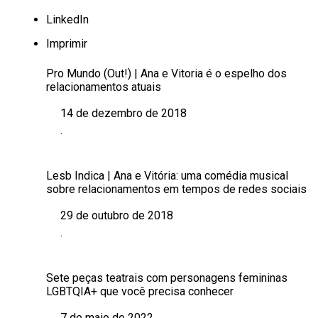
LinkedIn
Imprimir
Pro Mundo (Out!) | Ana e Vitoria é o espelho dos
relacionamentos atuais
14 de dezembro de 2018
Data
.
Em relação a
Lesb Indica | Ana e Vitória: uma comédia musical
sobre relacionamentos em tempos de redes sociais
29 de outubro de 2018
Data
.
Em relação a
Sete peças teatrais com personagens femininas
LGBTQIA+ que você precisa conhecer
7 de maio de 2022