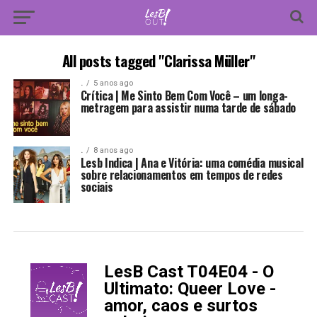
All posts tagged "Clarissa Müller"
.
5 anos ago
Crítica | Me Sinto Bem Com Você – um longa-
metragem para assistir numa tarde de sábado
.
8 anos ago
Lesb Indica | Ana e Vitória: uma comédia musical
sobre relacionamentos em tempos de redes
sociais
LesB Cast T04E04 - O
-
Ultimato: Queer Love -
amor, caos e surtos