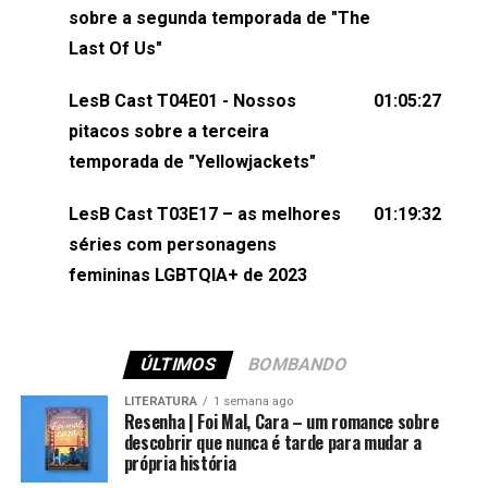
esqueça de visitar nosso site e também redes
sobre a segunda temporada de "The
sociais:Twitter: ⁠⁠⁠⁠@lesbout_br⁠⁠⁠⁠ Instagram: ⁠⁠⁠⁠@lesbout_br⁠⁠⁠⁠ TikTo
Last Of Us"
do LesB Cast:Apresentação de Karolen Passos
(⁠⁠⁠⁠⁠⁠@KarolenPassos⁠⁠⁠⁠⁠⁠)Participação de Bruna Fentanes
LesB Cast T04E01 - Nossos
01:05:27
(⁠⁠⁠⁠@brunarfentanes⁠⁠⁠⁠) e Pollyelly FlorêncioEdição de
pitacos sobre a terceira
Naiady Machado
temporada de "Yellowjackets"
LesB Cast T03E17 – as melhores
01:19:32
séries com personagens
femininas LGBTQIA+ de 2023
ÚLTIMOS
BOMBANDO
LITERATURA
1 semana ago
Resenha | Foi Mal, Cara – um romance sobre
descobrir que nunca é tarde para mudar a
própria história