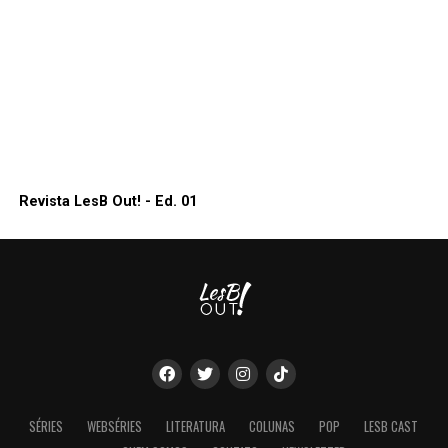
Revista LesB Out! - Ed. 01
SÉRIES
WEBSÉRIES
LITERATURA
COLUNAS
POP
LESB CAST