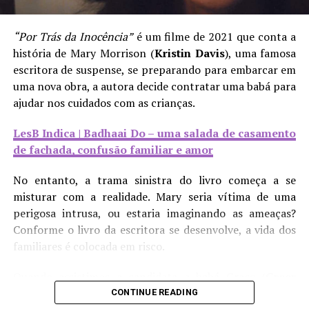
contra as outras, mesmo que de forma velada.
“Por Trás da Inocência”
é um filme de 2021 que conta a
LesB Saúde | A solidão de mulheres sáficas
história de Mary Morrison (
Kristin Davis
), uma famosa
escritora de suspense, se preparando para embarcar em
Consequentemente, isso deixa explícito o quanto essa
uma nova obra, a autora decide contratar uma babá para
competitividade é um empecilho para o fortalecimento
ajudar nos cuidados com as crianças.
de nós, mulheres LGBTQIA+, tanto de forma coletiva
quanto individual. Temos o direito de sentir afeto e
LesB Indica | Badhaai Do – uma salada de casamento
acolhimento umas com as outras e, enquanto grupo,
de fachada, confusão familiar e amor
politicamente falando. Afastar-nos desse lugar de afeto
que merecemos reforça as ações estereotipadas que nos
No entanto, a trama sinistra do livro começa a se
agridem. Desse modo, é importante reforçar a
misturar com a realidade. Mary seria vítima de uma
importância de não reproduzir essas atitudes que
perigosa intrusa, ou estaria imaginando as ameaças?
influenciam nossa saúde mental, para, assim, gerar
Conforme o livro da escritora se desenvolve, a vida dos
acolhimento de todas as formas enquanto comunidade.
familiares é colocada em risco.
Quando assistimos a candidata a babá Grace (
Greer
Grammer
) entrar pela porta, ela faz uma cara de
CONTINUE READING