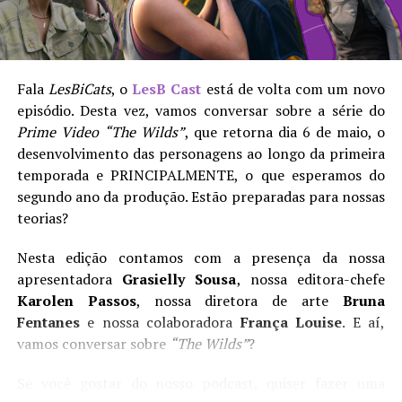
privada de todos os seus desejos e somente com a
chegada dela tudo emergisse.
Soa familiar para vocês?
Fala
LesBiCats
, o
LesB Cast
está de volta com um novo
episódio. Desta vez, vamos conversar sobre a série do
LesB Cast | Temporada 2 Episódio 02 – The Wilds e
Prime Video
“The Wilds”
, que retorna dia 6 de maio, o
teorias para a segunda temporada
desenvolvimento das personagens ao longo da primeira
temporada e PRINCIPALMENTE, o que esperamos do
A diretora e roteirista
Anna Elizabeth James
tem a
segundo ano da produção. Estão preparadas para nossas
mão leve para a condução das cenas. Talvez ela tema
teorias?
que suas simbologias não sejam claras o bastante, ou
duvide da capacidade de compreensão do espectador. De
Nesta edição contamos com a presença da nossa
qualquer modo, ressalta suas intenções ao limite do
apresentadora
Grasielly Sousa
, nossa editora-chefe
absurdo: o erotismo entre as duas mulheres se confirma
Karolen Passos
, nossa diretora de arte
Bruna
por uma sucessão vertiginosa de fusões, sobreposições,
Fentanes
e nossa colaboradora
França Louise
. E aí,
câmeras lentas e imagens deslizando por todos os lados,
vamos conversar sobre
“The Wilds”
?
sem saber onde parar.
Se você gostar do nosso podcast, quiser fazer uma
A escritora bebe uísque e fuma charutos o dia inteiro (é