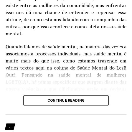
filme de 1985 vale seu tempo
existe entre as mulheres da comunidade, mas enfrentar
isso nos dá uma chance de entender e repensar essa
DON'T MISS
Resenha | O centro de todo o caos – uma narrativa
atitude, de como estamos lidando com a companhia das
sensível sobre saúde mental
outras, por que isso acontece e como afeta nossa saúde
mental.
Quando falamos de saúde mental, na maioria das vezes a
Luana Vale
associamos a processos individuais, mas saúde mental é
muito mais do que isso, como estamos trazendo em
Psicóloga, potiguar, empreendedora e lésbica. Assume que é
vários textos aqui na coluna de Saúde Mental do LesB
fã de divas pop (mais do que gostaria). Tem a meta de um dia
Out!. Pensando na saúde mental de mulheres
zerar a lista de séries que deixou acumular.
LGBTQIA+, há temas específicos que surgem diante das
nossas vivências e que dificilmente estão em revistas
científicas ou são temas de estudos feitos na área
CONTINUE READING
acadêmica, mas que estão sendo discutidos e percebidos
por quem vive essa realidade.
LesB Saúde | Prevenção de ISTs para mulheres
.