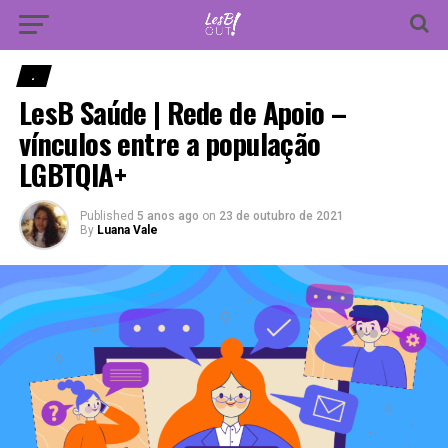
Vá para versão mobile
.
LesB Saúde | Rede de Apoio –
vínculos entre a população
LGBTQIA+
Published
5 anos ago
on
23 de outubro de 2021
By
Luana Vale