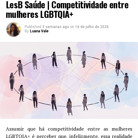
LesB Saúde | Competitividade entre
mulheres LGBTQIA+
Compartilhe isso:
Published
3 semanas ago
on
16 de julho de 2026
By
Luana Vale
Mais
Curtir isso:
RELATED TOPICS:
LGBTQIA+
REDE DE APOIO
SAÚDE
SAÚDE MENTAL
Assumir que há competitividade entre as mulheres
UP NEXT
LesB Indica | A Cor Púrpura – o considerado melhor
LGBTQIA+ é perceber que, infelizmente, essa realidade