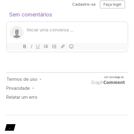
situação intensificou a importância de assumir que estas
relações criadas desta forma também são válidas e
podem sim fazerem parte da existência desse conceito.
Estar aberta a criar novos vínculos significativos por
meio das tecnologias faz parte desse processo recente.
Afinal, quem pode ser nossa rede de apoio?
Considerando que o sentimento de proteção e respeito
tem que estar presente, a importância de se ter uma
rede de apoio entre a população LGBTQIA+ em cada
caso é único, assim como para estabelecer quem faz
parte dessa. Além da família também devem ser
consideradas as relações de amizade ou qualquer outra
que faça sentido e tenha conexão intensa relacionada a
isso.
.