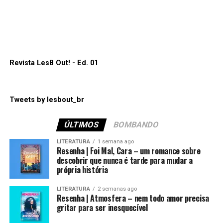
mostra mais uma vez o quanto ainda temos um longo
Lembrando que nosso podcast pode ser escutado nas
caminho pela frente nessa indústria.
principais plataformas como:
Spotify
,
Apple Podcasts
,
Amazon Music
e
Google Podcasts
.
ANNE+: O Filme e o relacionamento de Anne e Sara
em uma nova fase
Espero que gostem. Até a próxima!
Revista LesB Out! - Ed. 01
“Por trás da inocência”
está disponível para assistir
na
Netflix
.
Tweets by lesbout_br
Compartilhe isso:
ÚLTIMOS
BOMBANDO
Mais
LITERATURA
1 semana ago
Compartilhe isso:
Resenha | Foi Mal, Cara – um romance sobre
descobrir que nunca é tarde para mudar a
Mais
própria história
Curtir isso:
LITERATURA
2 semanas ago
Resenha | Atmosfera – nem todo amor precisa
Curtir isso:
gritar para ser inesquecível