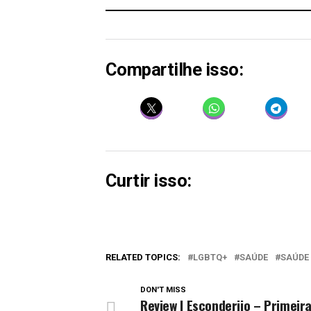
Compartilhe isso:
Curtir isso:
RELATED TOPICS:
LGBTQ+
SAÚDE
SAÚDE
DON'T MISS
Review | Esconderijo – Primeir