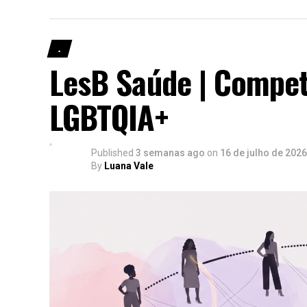
.
LesB Saúde | Compet
LGBTQIA+
Published
3 semanas ago
on
16 de julho de 2026
By
Luana Vale