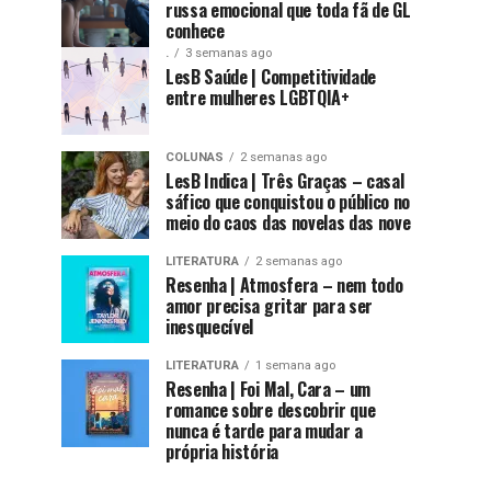
russa emocional que toda fã de GL
conhece
.
3 semanas ago
LesB Saúde | Competitividade
entre mulheres LGBTQIA+
COLUNAS
2 semanas ago
LesB Indica | Três Graças – casal
sáfico que conquistou o público no
meio do caos das novelas das nove
LITERATURA
2 semanas ago
Resenha | Atmosfera – nem todo
amor precisa gritar para ser
inesquecível
LITERATURA
1 semana ago
Resenha | Foi Mal, Cara – um
romance sobre descobrir que
nunca é tarde para mudar a
própria história