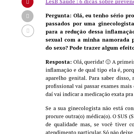
LesB Saúde | 6 dicas sobre preven
Pergunta: Olá, eu tenho sério p
passados por uma ginecologista
para a redução dessa inflamaçã
sexual com a minha namorada por
do sexo? Pode trazer algum efeit
Resposta:
Olá, querida! 🙂 A primei
inflamação e de qual tipo ela é, por
aparelho genital. Para saber disso, 
profissional vai passar exames mais 
daí vai indicar a medicação exata pr
Se a sua ginecologista não está co
procure outra(o) médica(o). O SUS (
de qualidade mas, se você tiver c
atendimento particular. Só não deixe 