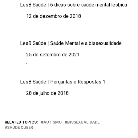
LesB Saúde | 6 dicas sobre saúde mental lésbica
12 de dezembro de 2018
Data
.
Em relação a
LesB Saúde | Saúde Mental e a bissexualidade
25 de setembro de 2021
Data
.
Em relação a
LesB Saúde | Perguntas e Respostas 1
28 de julho de 2018
Data
.
Em relação a
RELATED TOPICS:
AUTISMO
BISSEXUALIDADE
SAÚDE QUEER