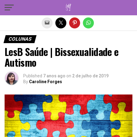
Sair da versão mobile
COLUNAS
LesB Saúde | Bissexualidade e
Autismo
Published
7 anos ago
on
2 de julho de 2019
By
Caroline Forges