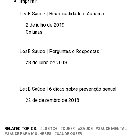
Imprimir
LesB Saúde | Bissexualidade e Autismo
2 de julho de 2019
Data
Colunas
Em relação a
LesB Saúde | Perguntas e Respostas 1
28 de julho de 2018
Data
.
Em relação a
LesB Saúde | 6 dicas sobre prevenção sexual
22 de dezembro de 2018
Data
.
Em relação a
RELATED TOPICS:
LGBTQ+
QUEER
SAÚDE
SAÚDE MENTAL
SAÚDE PARA MULHERES
SAÚDE QUEER