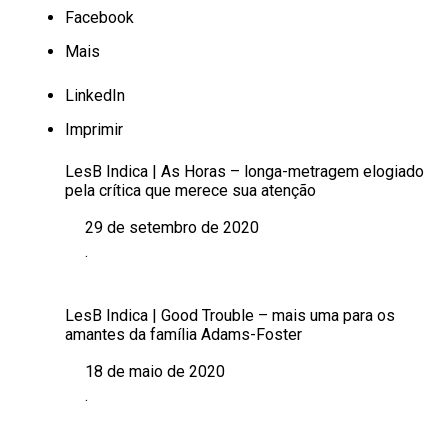
Facebook
Mais
LinkedIn
Imprimir
LesB Indica | As Horas – longa-metragem elogiado
pela crítica que merece sua atenção
29 de setembro de 2020
Data
.
Em relação a
LesB Indica | Good Trouble – mais uma para os
amantes da família Adams-Foster
18 de maio de 2020
Data
.
Em relação a