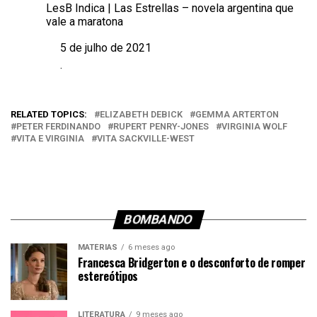
LesB Indica | Las Estrellas – novela argentina que
vale a maratona
5 de julho de 2021
Data
.
Em relação a
RELATED TOPICS:
ELIZABETH DEBICK
GEMMA ARTERTON
PETER FERDINANDO
RUPERT PENRY-JONES
VIRGINIA WOLF
VITA E VIRGINIA
VITA SACKVILLE-WEST
BOMBANDO
MATÉRIAS
6 meses ago
Francesca Bridgerton e o desconforto de romper
estereótipos
LITERATURA
9 meses ago