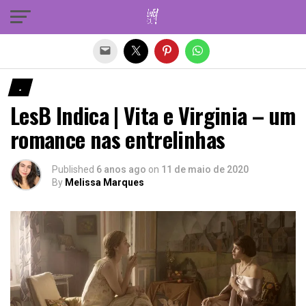
Sair da versão mobile
.
LesB Indica | Vita e Virginia – um
romance nas entrelinhas
Published
6 anos ago
on
11 de maio de 2020
By
Melissa Marques