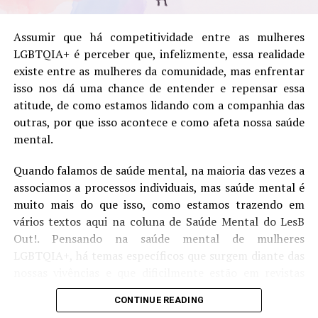
Lorena, interpretada por
Alanis Guillen
, vive o peso de
França Louise
Assumir que há competitividade entre as mulheres
crescer em uma família conservadora, especialmente
LGBTQIA+ é perceber que, infelizmente, essa realidade
por conta da relação complicada com o pai. Sensível e
existe entre as mulheres da comunidade, mas enfrentar
França, 25 anos, fã incondicional de Grey’s Anatomy. Mora em
emocionalmente contida, ela passa boa parte da trama
SP mas ama viajar. Viciada em livros de fantasia e romances
isso nos dá uma chance de entender e repensar essa
tentando equilibrar quem é com o que esperam dela. Já
policiais, espera um dia poder ter tempo de colocar a suas
atitude, de como estamos lidando com a companhia das
Juquinha, vivida por
Gabriela Medvedovsky
, surge
leituras e séries em dia.
outras, por que isso acontece e como afeta nossa saúde
como o oposto: segura de si, espontânea e
mental.
completamente confortável com a própria sexualidade.
A dinâmica entre as duas funciona justamente porque
Quando falamos de saúde mental, na maioria das vezes a
nenhuma tenta apagar a outra, Juquinha entende os
associamos a processos individuais, mas saúde mental é
medos de Lorena, mas também deixa claro o quanto
muito mais do que isso, como estamos trazendo em
viver escondida pode machucar.
vários textos aqui na coluna de Saúde Mental do LesB
Out!. Pensando na saúde mental de mulheres
O relacionamento delas cresce aos poucos, entre
LGBTQIA+, há temas específicos que surgem diante das
mensagens trocadas, encontros discretos e uma tensão
nossas vivências e que dificilmente estão em revistas
romântica que rapidamente conquistou a internet. O
científicas ou são temas de estudos feitos na área
casal, apelidado carinhosamente de “Loquinha” pelos
CONTINUE READING
acadêmica, mas que estão sendo discutidos e percebidos
fãs, ganhou força justamente pela naturalidade com que