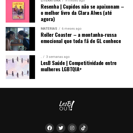
LITERATURA
9 meses ago
Resenha | Cupidos não se apaixonam –
o melhor livro da Clara Alves (até
agora)
MATÉRIAS
6 meses ago
Roller Coaster – a montanha-russa
Com sete temporadas disponíveis na
HBO
,
“Veep”
emocional que toda fã de GL conhece
continua sendo uma das comédias políticas mais afiadas
já feitas e, de quebra, entrega representatividade sem
.
3 semanas ago
forçar o riso. Catherine Meyer pode não ocupar o Salão
LesB Saúde | Competitividade entre
Oval, mas definitivamente conquista o público. Se você
mulheres LGBTQIA+
ama diálogos afiados, personagens moralmente
questionáveis e uma boa dose de ironia, essa é a pedida
perfeita.