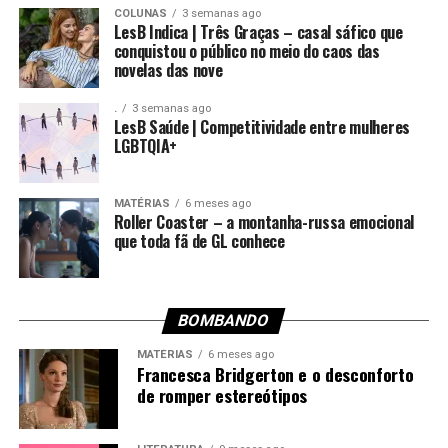
obcecada por poder e validação pública, Catherine busca
COLUNAS
3 semanas ago
algo mais genuíno: conexão e afeto.
LesB Indica | Três Graças – casal sáfico que
conquistou o público no meio do caos das
novelas das nove
Outro destaque é o espaço que a série dá para
personagens femininas complexas. A série não idealiza
.
3 semanas ago
suas mulheres: elas são falhas, contraditórias, cínicas e,
LesB Saúde | Competitividade entre mulheres
LGBTQIA+
por isso mesmo, profundamente humanas. Entre
escândalos, discursos improvisados e egos inflados,
vemos o quanto o poder pode corromper, mas também
MATÉRIAS
6 meses ago
revelar o melhor (e o pior) de quem o busca.
Roller Coaster – a montanha-russa emocional
que toda fã de GL conhece
5 séries que lançaram temporadas esse ano (e talvez
você não tenha assistido ainda)
BOMBANDO
MATÉRIAS
6 meses ago
Francesca Bridgerton e o desconforto
de romper estereótipos