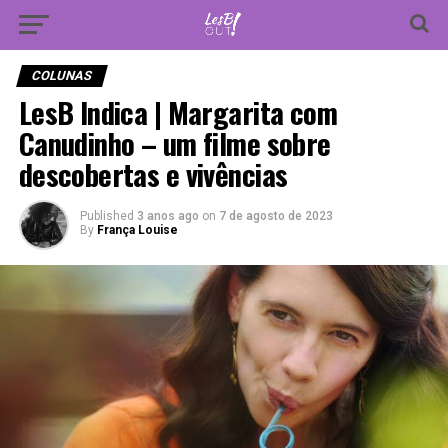
Vá para versão mobile
COLUNAS
LesB Indica | Margarita com
Canudinho – um filme sobre
descobertas e vivências
Published
3 anos ago
on
7 de agosto de 2023
By
França Louise