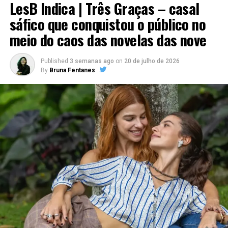
LesB Indica | Três Graças – casal
sáfico que conquistou o público no
meio do caos das novelas das nove
Published
3 semanas ago
on
20 de julho de 2026
By
Bruna Fentanes
Review | Grease: Rise of The Pink Ladies – Primeira
Temporada
“Margarita com Canudinho”
é um filme de 2014 e está
disponível na
Netflix
.