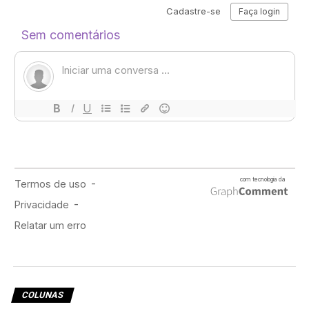
“Margarita com Canudinho”
é um filme sobre
descobertas e vivências. É muito mais do que sobre
deficiências ou a sexualidade das personagens, é mais
sobre a percepção do mundo ao redor delas. Não é uma
história sobre adversidades e dificuldades, apesar dos
momentos dramáticos, a história apresenta leveza.
Vivemos em uma sociedade que muitas vezes
marginaliza ou até infantiliza pessoas adultas com
deficiência quando o assunto é sexualidade a ponto
desse assunto mal ser representado. Apesar de ser um
filme, onde nenhum ator ou atriz tem uma deficiência
na vida real, é um dos poucos que trazem essa temática
em uma história LGBTQIA+.
COLUNAS