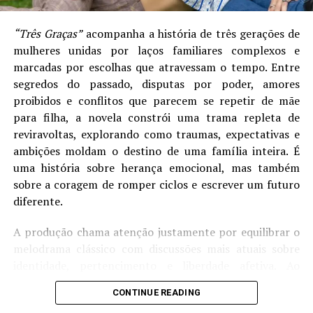
Compartilhe isso:
“Três Graças”
acompanha a história de três gerações de
mulheres unidas por laços familiares complexos e
marcadas por escolhas que atravessam o tempo. Entre
segredos do passado, disputas por poder, amores
Mais
proibidos e conflitos que parecem se repetir de mãe
para filha, a novela constrói uma trama repleta de
reviravoltas, explorando como traumas, expectativas e
ambições moldam o destino de uma família inteira. É
Curtir isso:
uma história sobre herança emocional, mas também
sobre a coragem de romper ciclos e escrever um futuro
diferente.
A produção chama atenção justamente por equilibrar o
melodrama clássico com discussões mais atuais sobre
Relacionado
identidade, pertencimento e liberdade afetiva. Ao
LesB Indica | Minas do
LesB Indica | Um Dia Com
mesmo tempo em que acompanha romances
Hóquei – série retrata
Jerusa – filme premiado que
CONTINUE READING
turbulentos, traições e embates familiares,
“Três
empoderamento feminino
vale o seu tempo