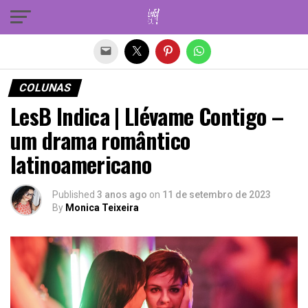
Sair da versão mobile
COLUNAS
LesB Indica | Llévame Contigo –
um drama romântico
latinoamericano
Published
3 anos ago
on
11 de setembro de 2023
By
Monica Teixeira