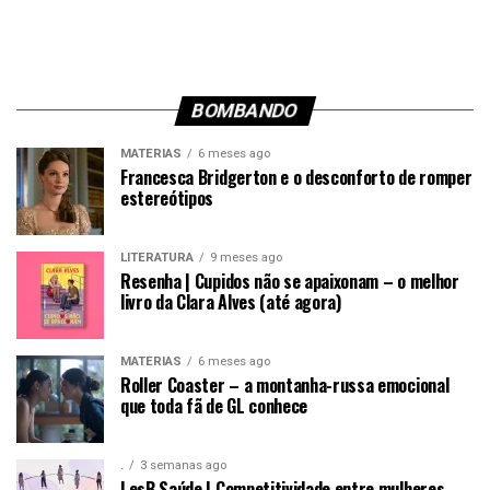
BOMBANDO
MATÉRIAS
6 meses ago
Francesca Bridgerton e o desconforto de romper
estereótipos
LITERATURA
9 meses ago
Resenha | Cupidos não se apaixonam – o melhor
livro da Clara Alves (até agora)
MATÉRIAS
6 meses ago
Roller Coaster – a montanha-russa emocional
que toda fã de GL conhece
.
3 semanas ago
LesB Saúde | Competitividade entre mulheres