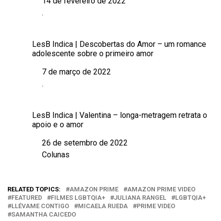
14 de fevereiro de 2022
Data
.
Em relação a
LesB Indica | Descobertas do Amor – um romance
adolescente sobre o primeiro amor
7 de março de 2022
Data
.
Em relação a
LesB Indica | Valentina – longa-metragem retrata o
apoio e o amor
26 de setembro de 2022
Data
Colunas
Em relação a
RELATED TOPICS:
AMAZON PRIME
AMAZON PRIME VIDEO
FEATURED
FILMES LGBTQIA+
JULIANA RANGEL
LGBTQIA+
LLÉVAME CONTIGO
MICAELA RUEDA
PRIME VIDEO
SAMANTHA CAICEDO