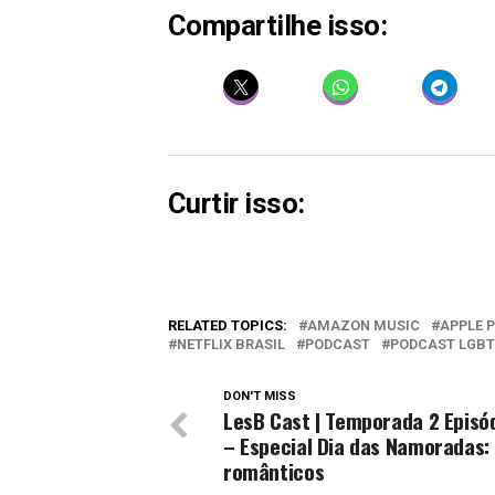
Compartilhe isso:
Curtir isso:
RELATED TOPICS:
AMAZON MUSIC
APPLE 
NETFLIX BRASIL
PODCAST
PODCAST LGBT
DON'T MISS
LesB Cast | Temporada 2 Episó
– Especial Dia das Namoradas: 
românticos