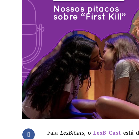
Fala
LesBiCats
, o
LesB Cast
está d