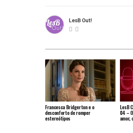
LesB Out!
Francesca Bridgerton e o
LesB C
desconforto de romper
04 – O
estereótipos
amor, 