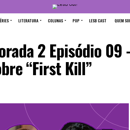
ÉRIES
LITERATURA
COLUNAS
POP
LESB CAST
QUEM SO
orada 2 Episódio 09 
bre “First Kill”