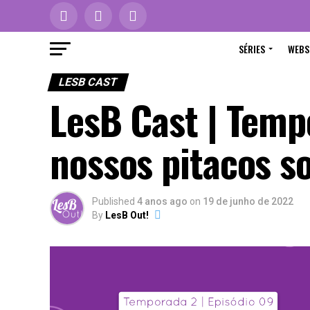
SÉRIES
WEBS
LESB CAST
LesB Cast | Temp
nossos pitacos so
Published
4 anos ago
on
19 de junho de 2022
By
LesB Out!