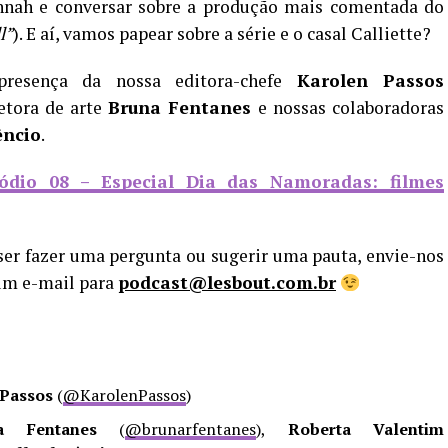
nah e conversar sobre a produção mais comentada do
l”
). E aí, vamos papear sobre a série e o casal Calliette?
resença da nossa editora-chefe
Karolen Passos
etora de arte
Bruna Fentanes
e nossas colaboradoras
êncio
.
ódio 08 – Especial Dia das Namoradas: filmes
ser fazer uma pergunta ou sugerir uma pauta, envie-nos
um e-mail para
podcast@lesbout.com.br
 Passos
(
@KarolenPassos
)
a Fentanes
(
@brunarfentanes
),
Roberta Valentim