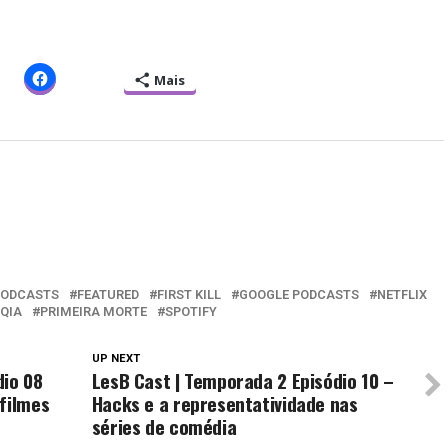
Mais
PODCASTS
FEATURED
FIRST KILL
GOOGLE PODCASTS
NETFLIX
QIA
PRIMEIRA MORTE
SPOTIFY
UP NEXT
dio 08
LesB Cast | Temporada 2 Episódio 10 –
filmes
Hacks e a representatividade nas
séries de comédia