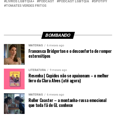
LIVROS LGBTQIA+
PODCAST
PODCAST LGBTQIA
SPOTIFY
TOMATES VERDES FRITOS
BOMBANDO
MATÉRIAS
6 meses ago
Francesca Bridgerton e o desconforto de romper
estereótipos
LITERATURA
9 meses ago
Resenha | Cupidos não se apaixonam – o melhor
livro da Clara Alves (até agora)
MATÉRIAS
6 meses ago
Roller Coaster – a montanha-russa emocional
que toda fã de GL conhece