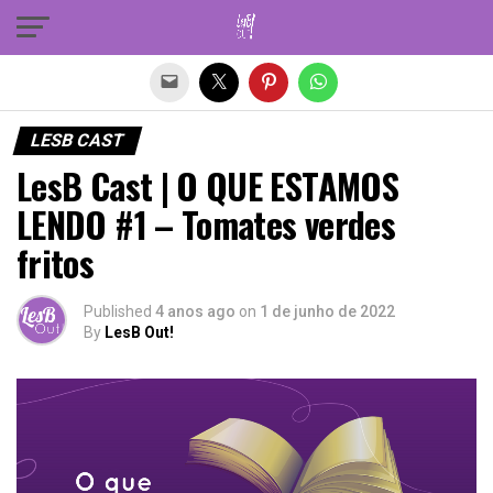
Sair da versão mobile
LESB CAST
LesB Cast | O QUE ESTAMOS
LENDO #1 – Tomates verdes
fritos
Published
4 anos ago
on
1 de junho de 2022
By
LesB Out!