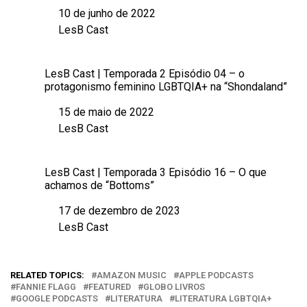
10 de junho de 2022
Data
LesB Cast
Em relação a
LesB Cast | Temporada 2 Episódio 04 – o
protagonismo feminino LGBTQIA+ na “Shondaland”
15 de maio de 2022
Data
LesB Cast
Em relação a
LesB Cast | Temporada 3 Episódio 16 – O que
achamos de “Bottoms”
17 de dezembro de 2023
Data
LesB Cast
Em relação a
RELATED TOPICS:
AMAZON MUSIC
APPLE PODCASTS
FANNIE FLAGG
FEATURED
GLOBO LIVROS
GOOGLE PODCASTS
LITERATURA
LITERATURA LGBTQIA+