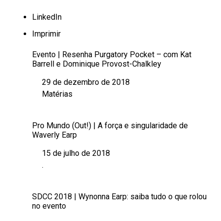
LinkedIn
Imprimir
Evento | Resenha Purgatory Pocket – com Kat
Barrell e Dominique Provost-Chalkley
29 de dezembro de 2018
Data
Matérias
Em relação a
Pro Mundo (Out!) | A força e singularidade de
Waverly Earp
15 de julho de 2018
Data
.
Em relação a
SDCC 2018 | Wynonna Earp: saiba tudo o que rolou
no evento