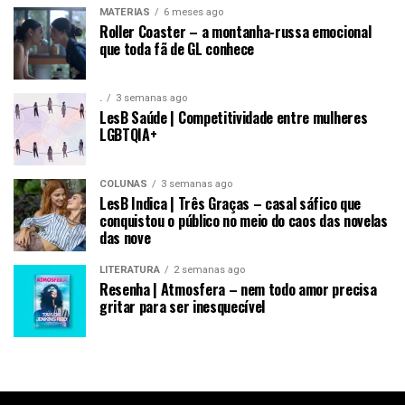
MATÉRIAS
6 meses ago
Roller Coaster – a montanha-russa emocional
que toda fã de GL conhece
.
3 semanas ago
LesB Saúde | Competitividade entre mulheres
LGBTQIA+
COLUNAS
3 semanas ago
LesB Indica | Três Graças – casal sáfico que
conquistou o público no meio do caos das novelas
das nove
LITERATURA
2 semanas ago
Resenha | Atmosfera – nem todo amor precisa
gritar para ser inesquecível