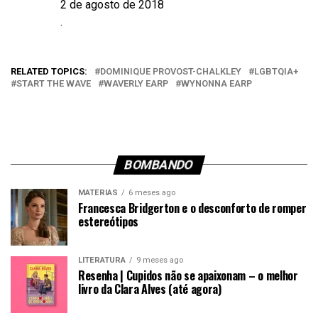
2 de agosto de 2018
Data
.
Em relação a
RELATED TOPICS:
DOMINIQUE PROVOST-CHALKLEY
LGBTQIA+
START THE WAVE
WAVERLY EARP
WYNONNA EARP
BOMBANDO
MATÉRIAS
6 meses ago
Francesca Bridgerton e o desconforto de romper
estereótipos
LITERATURA
9 meses ago
Resenha | Cupidos não se apaixonam – o melhor
livro da Clara Alves (até agora)