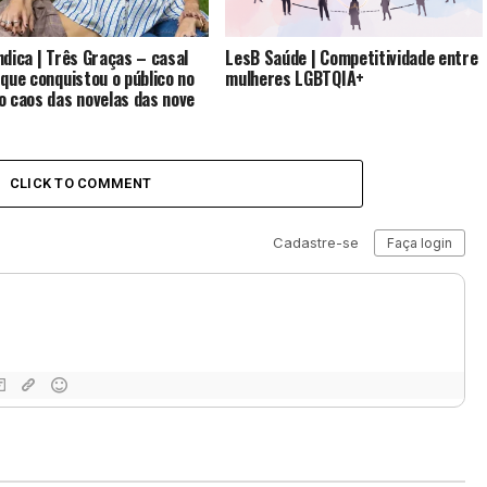
ndica | Três Graças – casal
LesB Saúde | Competitividade entre
 que conquistou o público no
mulheres LGBTQIA+
o caos das novelas das nove
CLICK TO COMMENT