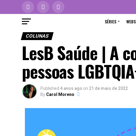
SÉRIES
WEBS
COLUNAS
LesB Saúde | A c
pessoas LGBTQIA
Published
4 anos ago
on
21 de maio de 2022
By
Carol Moreno