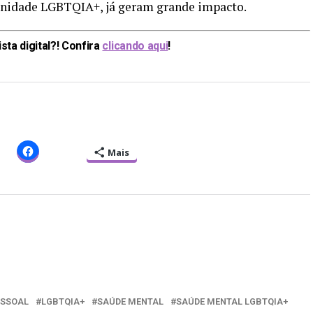
munidade LGBTQIA+, já geram grande impacto.
ta digital?! Confira
clicando aqui
!
Mais
ESSOAL
LGBTQIA+
SAÚDE MENTAL
SAÚDE MENTAL LGBTQIA+