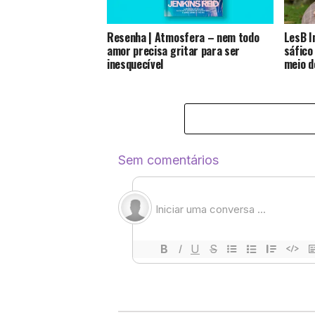
Resenha | Atmosfera – nem todo
LesB I
amor precisa gritar para ser
sáfico
inesquecível
meio d