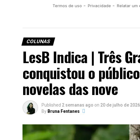
COLUNAS
LesB Indica | Três Gr
conquistou o públic
novelas das nove
Published
2 semanas ago
on
20 de julho de 2026
By
Bruna Fentanes