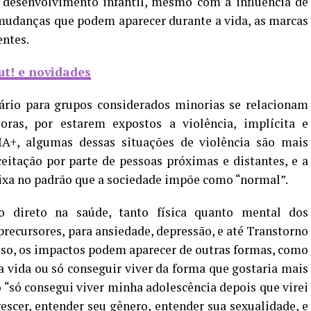
o desenvolvimento infantil, mesmo com a influência de
 mudanças que podem aparecer durante a vida, as marcas
entes.
ut! e novidades
tário para grupos considerados minorias se relacionam
oras, por estarem expostos a violência, implícita e
IA+, algumas dessas situações de violência são mais
ceitação por parte de pessoas próximas e distantes, e a
aixa no padrão que a sociedade impõe como “normal”.
 direto na saúde, tanto física quanto mental dos
precursores, para ansiedade, depressão, e até Transtorno
sso, os impactos podem aparecer de outras formas, como
da vida ou só conseguir viver da forma que gostaria mais
 “só consegui viver minha adolescência depois que virei
rescer, entender seu gênero, entender sua sexualidade, e