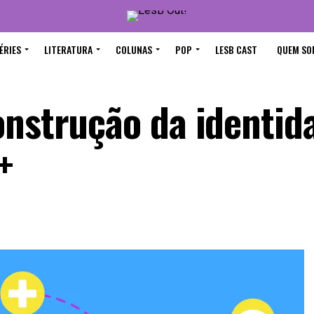
ÉRIES
LITERATURA
COLUNAS
POP
LESB CAST
QUEM SO
onstrução da identid
+