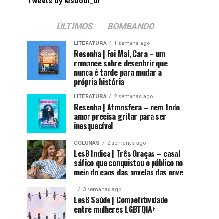
Tweets by lesbout_br
ÚLTIMOS
BOMBANDO
LITERATURA
1 semana ago
Resenha | Foi Mal, Cara – um
romance sobre descobrir que
nunca é tarde para mudar a
própria história
LITERATURA
2 semanas ago
Resenha | Atmosfera – nem todo
amor precisa gritar para ser
inesquecível
COLUNAS
2 semanas ago
LesB Indica | Três Graças – casal
sáfico que conquistou o público no
meio do caos das novelas das nove
.
3 semanas ago
LesB Saúde | Competitividade
entre mulheres LGBTQIA+