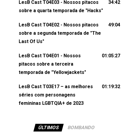
LesB Cast T04E03 - Nossos pitacos
34:42
comentários, perguntas ou qualquer outra coisa,
sobre a quarta temporada de "Hacks"
nos envie uma mensagem pelas redes sociais ou
um e-mail para podcast@lesbout.com.br. E não
LesB Cast T04E02 - Nossos pitacos
49:04
esqueça de visitar nosso site e também redes
sobre a segunda temporada de "The
sociais:Twitter: ⁠⁠⁠⁠@lesbout_br⁠⁠⁠⁠ Instagram: ⁠⁠⁠⁠@lesbout_br⁠⁠⁠⁠ TikTo
Last Of Us"
do LesB Cast:Apresentação de Karolen Passos
(⁠⁠⁠⁠⁠⁠@KarolenPassos⁠⁠⁠⁠⁠⁠)Participação de Bruna Fentanes
LesB Cast T04E01 - Nossos
01:05:27
(⁠⁠⁠⁠@brunarfentanes⁠⁠⁠⁠) e Pollyelly FlorêncioEdição de
pitacos sobre a terceira
Naiady Machado
temporada de "Yellowjackets"
LesB Cast T03E17 – as melhores
01:19:32
séries com personagens
femininas LGBTQIA+ de 2023
ÚLTIMOS
BOMBANDO