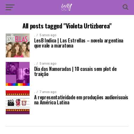
All posts tagged "Violeta Urtizberea"
.
5 anos ago
LesB Indica | Las Estrellas – novela argentina
que vale a maratona
.
5 anos ago
Dia das Namoradas | 10 casais sem plot de
traição
.
7 anos ago
A representatividade em produções audiovisuais
na América Latina