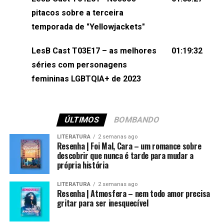
(⁠⁠⁠⁠@brunarfentanes⁠⁠⁠⁠) e Pollyelly FlorêncioEdição de
pitacos sobre a terceira
Naiady Machado
temporada de "Yellowjackets"
LesB Cast T03E17 – as melhores
01:19:32
séries com personagens
femininas LGBTQIA+ de 2023
ÚLTIMOS
BOMBANDO
LITERATURA
2 semanas ago
Resenha | Foi Mal, Cara – um romance sobre
descobrir que nunca é tarde para mudar a
própria história
LITERATURA
2 semanas ago
Resenha | Atmosfera – nem todo amor precisa
gritar para ser inesquecível