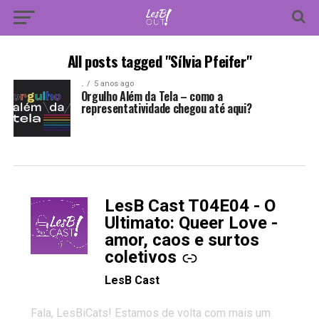
All posts tagged "Sílvia Pfeifer"
.
5 anos ago
Orgulho Além da Tela – como a
representatividade chegou até aqui?
LesB Cast T04E04 - O
-
Ultimato: Queer Love -
amor, caos e surtos
coletivos
LesB Cast
Fala, LesBiCats! Estamos de volta com mais um