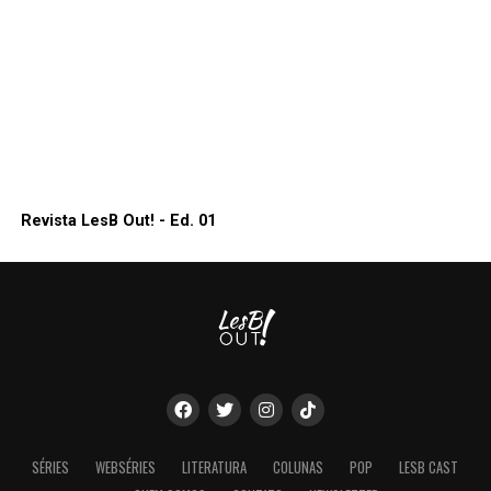
Revista LesB Out! - Ed. 01
SÉRIES
WEBSÉRIES
LITERATURA
COLUNAS
POP
LESB CAST