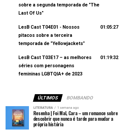
esqueça de visitar nosso site e também redes
sobre a segunda temporada de "The
sociais:Twitter: ⁠⁠⁠⁠@lesbout_br⁠⁠⁠⁠ Instagram: ⁠⁠⁠⁠@lesbout_br⁠⁠⁠⁠ TikTo
Last Of Us"
do LesB Cast:Apresentação de Karolen Passos
(⁠⁠⁠⁠⁠⁠@KarolenPassos⁠⁠⁠⁠⁠⁠)Participação de Bruna Fentanes
LesB Cast T04E01 - Nossos
01:05:27
(⁠⁠⁠⁠@brunarfentanes⁠⁠⁠⁠) e Pollyelly FlorêncioEdição de
pitacos sobre a terceira
Naiady Machado
temporada de "Yellowjackets"
LesB Cast T03E17 – as melhores
01:19:32
séries com personagens
femininas LGBTQIA+ de 2023
ÚLTIMOS
BOMBANDO
LITERATURA
1 semana ago
Resenha | Foi Mal, Cara – um romance sobre
descobrir que nunca é tarde para mudar a
própria história