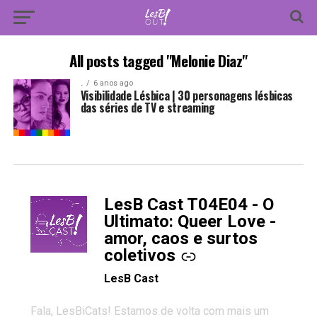
All posts tagged "Melonie Diaz"
.
6 anos ago
Visibilidade Lésbica | 30 personagens lésbicas
das séries de TV e streaming
LesB Cast T04E04 - O
-
Ultimato: Queer Love -
amor, caos e surtos
coletivos
LesB Cast
Fala, LesBiCats! Estamos de volta com mais um