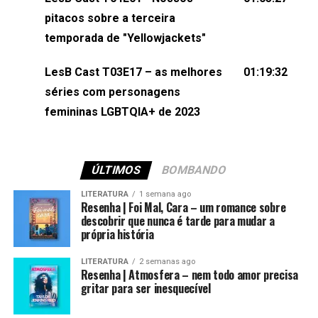
(⁠⁠⁠⁠@brunarfentanes⁠⁠⁠⁠) e Pollyelly FlorêncioEdição de
pitacos sobre a terceira
Naiady Machado
temporada de "Yellowjackets"
LesB Cast T03E17 – as melhores
01:19:32
séries com personagens
femininas LGBTQIA+ de 2023
ÚLTIMOS
BOMBANDO
LITERATURA
1 semana ago
Resenha | Foi Mal, Cara – um romance sobre
descobrir que nunca é tarde para mudar a
própria história
LITERATURA
2 semanas ago
Resenha | Atmosfera – nem todo amor precisa
gritar para ser inesquecível