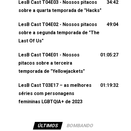
LesB Cast T04E03 - Nossos pitacos
34:42
comentários, perguntas ou qualquer outra coisa,
sobre a quarta temporada de "Hacks"
nos envie uma mensagem pelas redes sociais ou
um e-mail para podcast@lesbout.com.br. E não
LesB Cast T04E02 - Nossos pitacos
49:04
esqueça de visitar nosso site e também redes
sobre a segunda temporada de "The
sociais:Twitter: ⁠⁠⁠⁠@lesbout_br⁠⁠⁠⁠ Instagram: ⁠⁠⁠⁠@lesbout_br⁠⁠⁠⁠ TikTo
Last Of Us"
do LesB Cast:Apresentação de Karolen Passos
(⁠⁠⁠⁠⁠⁠@KarolenPassos⁠⁠⁠⁠⁠⁠)Participação de Bruna Fentanes
LesB Cast T04E01 - Nossos
01:05:27
(⁠⁠⁠⁠@brunarfentanes⁠⁠⁠⁠) e Pollyelly FlorêncioEdição de
pitacos sobre a terceira
Naiady Machado
temporada de "Yellowjackets"
LesB Cast T03E17 – as melhores
01:19:32
séries com personagens
femininas LGBTQIA+ de 2023
ÚLTIMOS
BOMBANDO