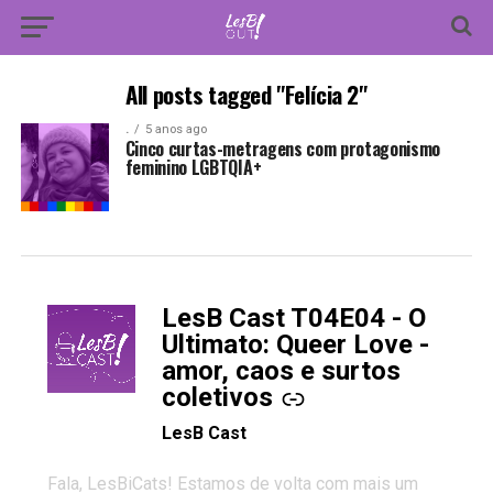
All posts tagged "Felícia 2"
.
5 anos ago
Cinco curtas-metragens com protagonismo
feminino LGBTQIA+
LesB Cast T04E04 - O
-
Ultimato: Queer Love -
amor, caos e surtos
coletivos
LesB Cast
Fala, LesBiCats! Estamos de volta com mais um