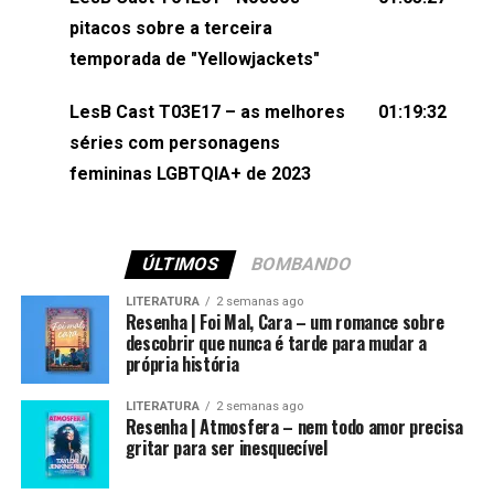
(⁠⁠⁠⁠@brunarfentanes⁠⁠⁠⁠) e Pollyelly FlorêncioEdição de
pitacos sobre a terceira
Naiady Machado
temporada de "Yellowjackets"
LesB Cast T03E17 – as melhores
01:19:32
séries com personagens
femininas LGBTQIA+ de 2023
ÚLTIMOS
BOMBANDO
LITERATURA
2 semanas ago
Resenha | Foi Mal, Cara – um romance sobre
descobrir que nunca é tarde para mudar a
própria história
LITERATURA
2 semanas ago
Resenha | Atmosfera – nem todo amor precisa
gritar para ser inesquecível