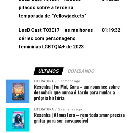
(⁠⁠⁠⁠@brunarfentanes⁠⁠⁠⁠) e Pollyelly FlorêncioEdição de
pitacos sobre a terceira
Naiady Machado
temporada de "Yellowjackets"
LesB Cast T03E17 – as melhores
01:19:32
séries com personagens
femininas LGBTQIA+ de 2023
ÚLTIMOS
BOMBANDO
LITERATURA
1 semana ago
Resenha | Foi Mal, Cara – um romance sobre
descobrir que nunca é tarde para mudar a
própria história
LITERATURA
2 semanas ago
Resenha | Atmosfera – nem todo amor precisa
gritar para ser inesquecível