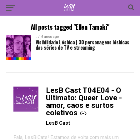
All posts tagged "Ellen Tamaki"
.
6 anos ago
Visibilidade Lésbica | 30 personagens lésbicas
das séries de TV e streaming
LesB Cast T04E04 - O
-
Ultimato: Queer Love -
amor, caos e surtos
coletivos
LesB Cast
Fala, LesBiCats! Estamos de volta com mais um