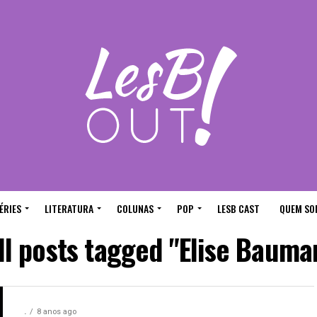
ÉRIES
LITERATURA
COLUNAS
POP
LESB CAST
QUEM SO
ll posts tagged "Elise Bauma
.
8 anos ago