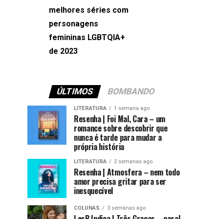
melhores séries com
Machado
personagens
femininas LGBTQIA+
de 2023
ÚLTIMOS
BOMBANDO
LITERATURA
1 semana ago
Resenha | Foi Mal, Cara – um
romance sobre descobrir que
nunca é tarde para mudar a
própria história
LITERATURA
2 semanas ago
Resenha | Atmosfera – nem todo
amor precisa gritar para ser
inesquecível
COLUNAS
3 semanas ago
LesB Indica | Três Graças – casal