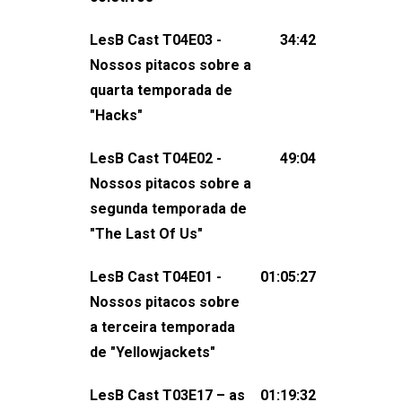
claro, tudo o que esse reality nos fez
LesB Cast T04E03 -
34:42
pensar (e rir) sobre amor sáfico!Você
Nossos pitacos sobre a
também pode participar dessa
quarta temporada de
conversa mandando sugestões de
"Hacks"
pauta, comentários, perguntas ou
qualquer outra coisa, nos envie uma
LesB Cast T04E02 -
49:04
mensagem pelas redes sociais ou um
Nossos pitacos sobre a
e-mail para podcast@lesbout.com.br. E
segunda temporada de
não esqueça de visitar nosso site e
"The Last Of Us"
também redes
sociais:Twitter: ⁠⁠⁠⁠@lesbout_br⁠⁠⁠⁠ Instagram: ⁠⁠⁠⁠@lesbout_br⁠⁠⁠
LesB Cast T04E01 -
01:05:27
do LesB Cast:Apresentação de
Nossos pitacos sobre
Karolen Passos
a terceira temporada
(⁠⁠⁠⁠⁠⁠@KarolenPassos⁠⁠⁠⁠⁠⁠)Participação de
de "Yellowjackets"
Bruna Fentanes (⁠⁠⁠⁠@brunarfentanes⁠⁠⁠⁠) e
LesB Cast T03E17 – as
01:19:32
Pollyelly FlorêncioEdição de Naiady