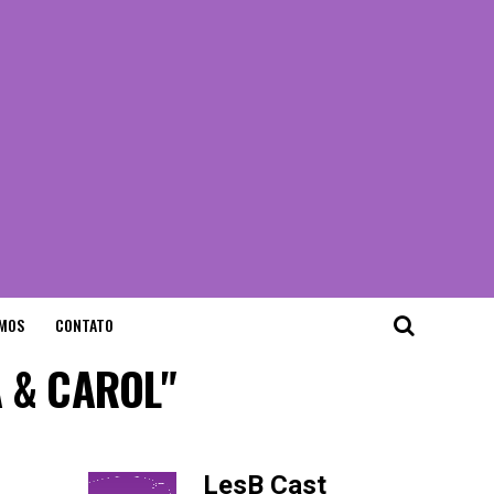
MOS
CONTATO
A & CAROL"
LesB Cast
-