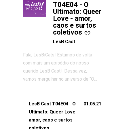
T04E04 - O
Ultimato: Queer
Love - amor,
caos e surtos
coletivos
LesB Cast
Fala, LesBiCats! Estamos de volta
com mais um episódio do nosso
querido LesB Cast! Dessa vez,
vamos mergulhar no universo de "O
Ultimato: Queer Love", o reality show
que conquistou corações, gerou tretas
e levantou debates intensos sobre
LesB Cast T04E04 - O
01:05:21
relacionamentos queer. Vem com a
Ultimato: Queer Love -
gente comentar os melhores
amor, caos e surtos
momentos, as maiores confusões e,
coletivos